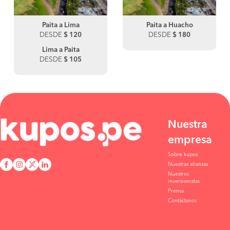
Paita a Lima
Paita a Huacho
DESDE
$ 120
DESDE
$ 180
Lima a Paita
DESDE
$ 105
Nuestra
empresa
Sobre kupos
Nuestras alianzas
Nuestros
inversionistas
Prensa
Contáctanos