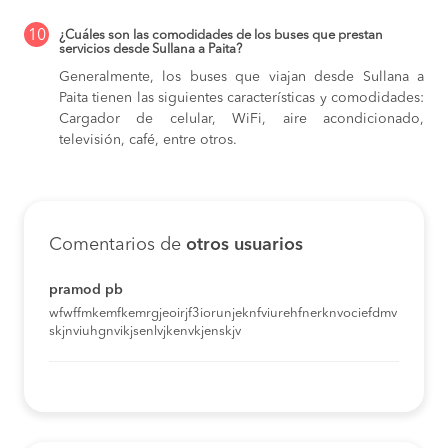
10
¿Cuáles son las comodidades de los buses que prestan
servicios desde Sullana a Paita?
Generalmente, los buses que viajan desde Sullana a
Paita tienen las siguientes características y comodidades:
Cargador de celular, WiFi, aire acondicionado,
televisión, café, entre otros.
Comentarios de
otros usuarios
pramod pb
wfwffmkemfkemrgjeoirjf3iorunjeknfviurehfnerknvociefdmv
skjnviuhgnvikjsenlvjkenvkjenskjv