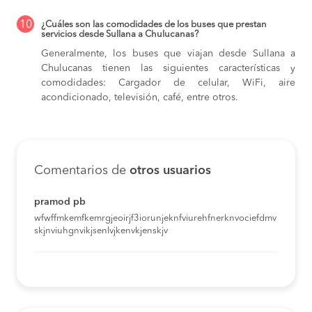
10
¿Cuáles son las comodidades de los buses que prestan
servicios desde Sullana a Chulucanas?
Generalmente, los buses que viajan desde Sullana a
Chulucanas tienen las siguientes características y
comodidades: Cargador de celular, WiFi, aire
acondicionado, televisión, café, entre otros.
Comentarios de
otros usuarios
pramod pb
wfwffmkemfkemrgjeoirjf3iorunjeknfviurehfnerknvociefdmv
skjnviuhgnvikjsenlvjkenvkjenskjv