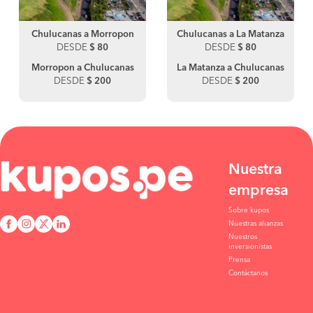
Chulucanas a Morropon
Chulucanas a La Matanza
DESDE
$ 80
DESDE
$ 80
Morropon a Chulucanas
La Matanza a Chulucanas
DESDE
$ 200
DESDE
$ 200
Nuestra
empresa
Sobre kupos
Nuestras alianzas
Nuestros
inversionistas
Prensa
Contáctanos