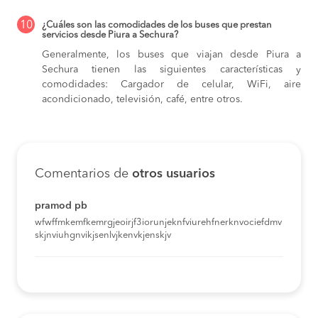
10
¿Cuáles son las comodidades de los buses que prestan
servicios desde Piura a Sechura?
Generalmente, los buses que viajan desde Piura a
Sechura tienen las siguientes características y
comodidades: Cargador de celular, WiFi, aire
acondicionado, televisión, café, entre otros.
Comentarios de
otros usuarios
pramod pb
wfwffmkemfkemrgjeoirjf3iorunjeknfviurehfnerknvociefdmv
skjnviuhgnvikjsenlvjkenvkjenskjv