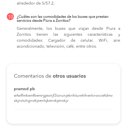
alrededor de S/57.2,
10
¿Cuáles son las comodidades de los buses que prestan
servicios desde Piura a Zorritos?
Generalmente, los buses que viajan desde Piura a
Zorritos tienen las siguientes características y
comodidades: Cargador de celular, WiFi, aire
acondicionado, televisión, café, entre otros.
Comentarios de
otros usuarios
pramod pb
wfwffmkemfkemrgjeoirjf3iorunjeknfviurehfnerknvociefdmv
skjnviuhgnvikjsenlvjkenvkjenskjv