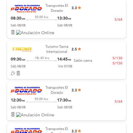
Transportes El
3.3
Dorado
05:00 hrs
08:30
13:30
AM
PM
S/64
Sab 08/08
Sab 08/08
Turismo Tacna
2.5
Internacional
S/130
-18:-45 hrs
09:30
14:45
AM
PM
Salón cama
S/150
Sab 08/08
Vie 07/08
Transportes El
3.3
Dorado
05:00 hrs
12:30
17:30
PM
PM
S/64
Sab 08/08
Sab 08/08
Transportes El
3.3