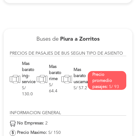
Buses de
Piura a Zorritos
PRECIOS DE PASAJES DE BUS SEGUN TIPO DE ASIENTO
Mas
Mas
barato
Mas
barato
Precio
ing-
barato
rime
promedio
service
uscama
S/
pasajes:
S/ 93
S/
S/ 57.2
64.4
130.0
INFORMACION GENERAL
No Empresas:
2
Precio Maximo:
S/ 150