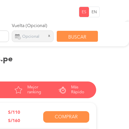
ES
EN
Vuelta (Opcional)
x
BUSCAR
s.pe
Mejor
Más
ranking
Rápido
S/110
COMPRAR
S/160