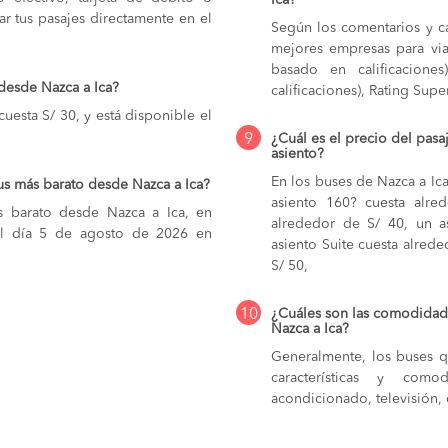
Ica?
r tus pasajes directamente en el
Según los comentarios y ca
mejores empresas para via
basado en calificacione
desde Nazca a Ica?
calificaciones), Rating Supe
uesta S/ 30, y está disponible el
9
¿Cuál es el precio del pasa
asiento?
En los buses de Nazca a Ic
us más barato desde Nazca a Ica?
asiento 160? cuesta alr
s barato desde Nazca a Ica, en
alrededor de S/ 40,
un a
 el día 5 de agosto de 2026 en
asiento Suite cuesta alred
S/ 50,
10
¿Cuáles son las comodidade
Nazca a Ica?
Generalmente, los buses qu
características y com
acondicionado, televisión, c