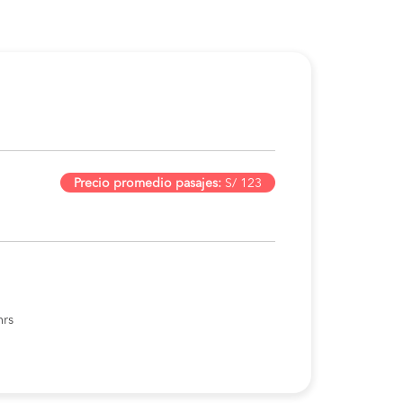
Precio promedio pasajes:
S/ 123
hrs