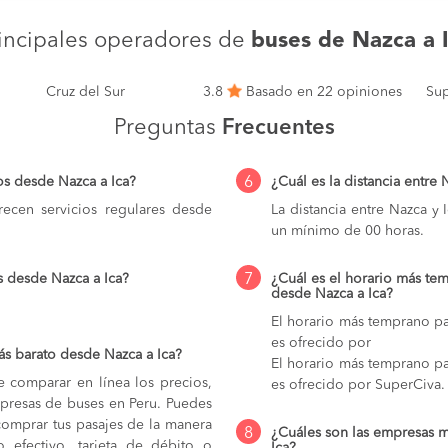
incipales operadores de
buses de Nazca a 
Cruz del Sur
3.8
Basado en 22 opiniones
Sup
Preguntas
Frecuentes
6
os desde Nazca a Ica?
¿Cuál es la distancia entre 
ecen servicios regulares desde
La distancia entre Nazca y
un mínimo de 00 horas.
7
s desde Nazca a Ica?
¿Cuál es el horario más tem
desde Nazca a Ica?
El horario más temprano par
es ofrecido por
s barato desde Nazca a Ica?
El horario más temprano par
e comparar en línea los precios,
es ofrecido por SuperCiva.
mpresas de buses en Peru. Puedes
comprar tus pasajes de la manera
8
¿Cuáles son las empresas m
do efectivo, tarjeta de débito o