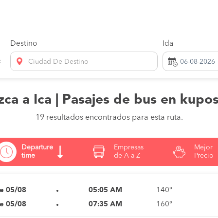
Destino
Ida
Ciudad De Destino
ca a Ica | Pasajes de bus en kupo
19 resultados encontrados para esta ruta.
Departure
Empresas
Mejor
time
de A a Z
Precio
e 05/08
05:05 AM
140°
e 05/08
07:35 AM
160°