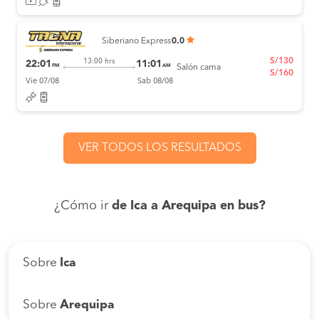
Siberiano Express
0.0
S/130
13:00 hrs
22:01
11:01
PM
AM
Salón cama
S/160
Vie 07/08
Sab 08/08
VER TODOS LOS RESULTADOS
¿Cómo ir
de Ica a Arequipa en bus?
Sobre
Ica
Sobre
Arequipa