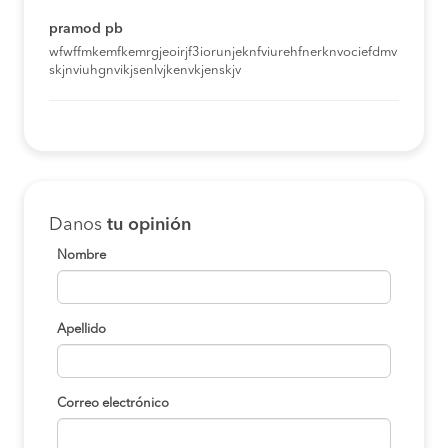
pramod pb
wfwffmkemfkemrgjeoirjf3iorunjeknfviurehfnerknvociefdmv
skjnviuhgnvikjsenlvjkenvkjenskjv
Danos
tu opinión
Nombre
Apellido
Correo electrónico