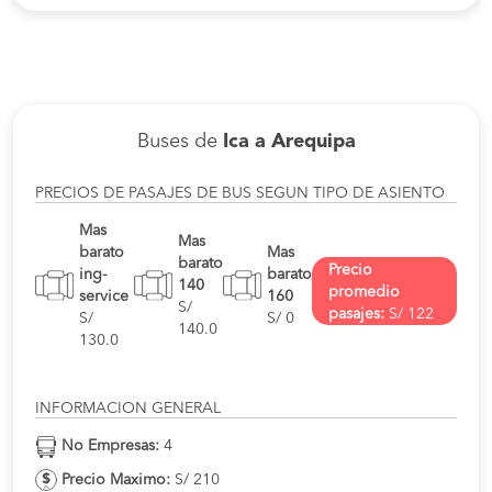
Buses de
Ica a Arequipa
PRECIOS DE PASAJES DE BUS SEGUN TIPO DE ASIENTO
Mas
Mas
barato
Mas
barato
Precio
ing-
barato
140
promedio
service
160
S/
pasajes:
S/ 122
S/
S/ 0
140.0
130.0
INFORMACION GENERAL
No Empresas:
4
Precio Maximo:
S/ 210