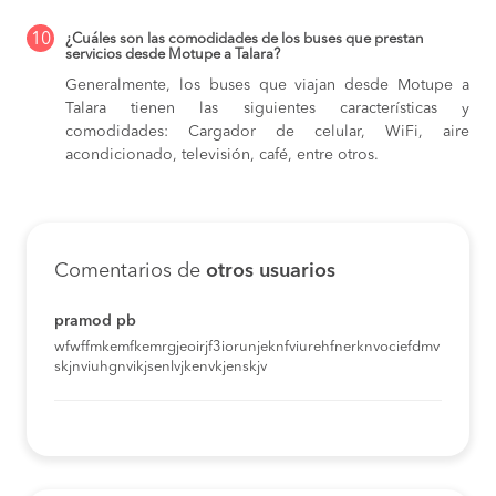
10
¿Cuáles son las comodidades de los buses que prestan
servicios desde Motupe a Talara?
Generalmente, los buses que viajan desde Motupe a
Talara tienen las siguientes características y
comodidades: Cargador de celular, WiFi, aire
acondicionado, televisión, café, entre otros.
Comentarios de
otros usuarios
pramod pb
wfwffmkemfkemrgjeoirjf3iorunjeknfviurehfnerknvociefdmv
skjnviuhgnvikjsenlvjkenvkjenskjv