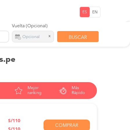
ES
EN
Vuelta (Opcional)
x
BUSCAR
os.pe
Mejor
Más
ranking
Rápido
S/110
COMPRAR
S/110