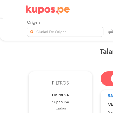
Origen
Ciudad De Origen
Tala
FILTROS
EMPRESA
SuperCiva
Vi
Ittsabus
Sa