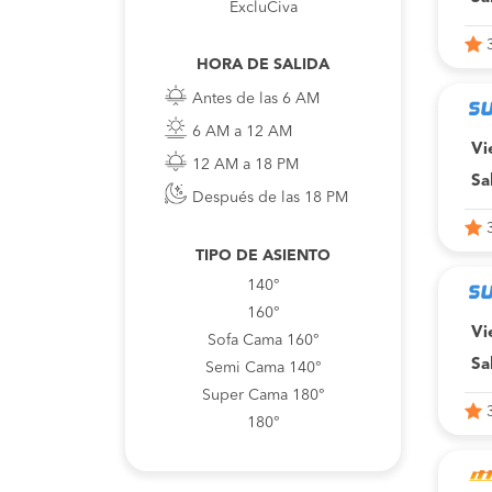
ExcluCiva
HORA DE SALIDA
Antes de las 6 AM
6 AM a 12 AM
Vi
12 AM a 18 PM
Sa
Después de las 18 PM
TIPO DE ASIENTO
140°
160°
Vi
Sofa Cama 160°
Sa
Semi Cama 140°
Super Cama 180°
180°