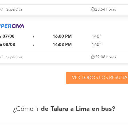
20:54 horas
3.1
SuperCiva
e 07/08
16:00 PM
140°
b 08/08
14:08 PM
160°
22:08 horas
3.1
SuperCiva
VER TODOS LOS RESULT
¿Cómo ir
de Talara a Lima en bus?