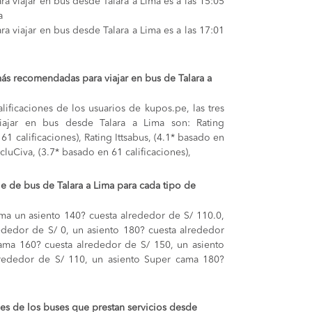
a viajar en bus desde Talara a Lima es a las 15:05
a
a viajar en bus desde Talara a Lima es a las 17:01
ás recomendadas para viajar en bus de Talara a
lificaciones de los usuarios de kupos.pe, las tres
iajar en bus desde Talara a Lima son: Rating
1 calificaciones), Rating Ittsabus, (4.1* basado en
xcluCiva, (3.7* basado en 61 calificaciones),
je de bus de Talara a Lima para cada tipo de
Lima
un asiento 140? cuesta alrededor de S/ 110.0,
rededor de S/ 0,
un asiento 180? cuesta alrededor
cama 160? cuesta alrededor de S/ 150,
un asiento
rededor de S/ 110,
un asiento Super cama 180?
,
s de los buses que prestan servicios desde