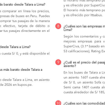
El horario más temprano par
s barato desde Talara a Lima?
y es ofrecido por SuperCiv
El horario más temprano par
e comparar en línea los precios,
y es ofrecido por Ittsabus.
mpresas de buses en Peru. Puedes
comprar tus pasajes de la manera
do efectivo, tarjeta de débito o
8
¿Cuáles son las empresas m
Lima?
r tus pasajes directamente en el
Según los comentarios y ca
mejores empresas para v
SuperCiva, (3.1* basado en 6
desde Talara a Lima?
53 calificaciones), Rating E
 cuesta S/ 0, y está disponible el
9
¿Cuál es el precio del pasa
asiento?
s más barato desde Talara a
En los buses de Talara a 
un asiento 160? cuesta al
o desde Talara a Lima, en asiento
de S/ 0,
un asiento Sofa 
o de 2026 en kupos.pe.
Semi cama 140? cuesta al
cuesta alrededor de S/ 185
10
¿Cuáles son las comodidade