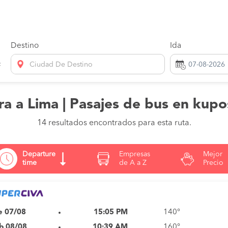
Destino
Ida
Ciudad De Destino
ra a Lima | Pasajes de bus en kup
14 resultados encontrados para esta ruta.
Departure
Empresas
Mejor
time
de A a Z
Precio
e 07/08
15:05 PM
140°
b 08/08
10:39 AM
160°