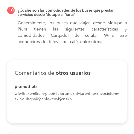
10
¿Cuáles son las comodidades de los buses que prestan
servicios desde Motupe a Piura?
Generalmente, los buses que viajan desde Motupe a
Piura tienen las siguientes características y
comodidades: Cargador de celular, WiFi, aire
acondicionado, televisión, café, entre otros.
Comentarios de
otros usuarios
pramod pb
wfwffmkemfkemrgjeoirjf3iorunjeknfviurehfnerknvociefdmv
skjnviuhgnvikjsenlvjkenvkjenskjv