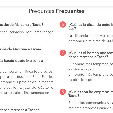
Preguntas
Frecuentes
6
ios desde Marcona a Tacna?
¿Cuál es la distancia entre
bus?
cen servicios regulares desde
La distancia entre Marcon
demorar un mínimo de 00 h
s desde Marcona a Tacna?
7
¿Cuál es el horario más tem
desde Marcona a Tacna?
ás barato desde Marcona a
El horario más temprano pa
es ofrecido por
e comparar en línea los precios,
El horario más temprano pa
mpresas de buses en Peru. Puedes
es ofrecido por .
comprar tus pasajes de la manera
do efectivo, tarjeta de débito o
8
¿Cuáles son las empresas 
r tus pasajes directamente en el
Tacna?
Según los comentarios y ca
mejores empresas para viaj
 desde Marcona a Tacna?