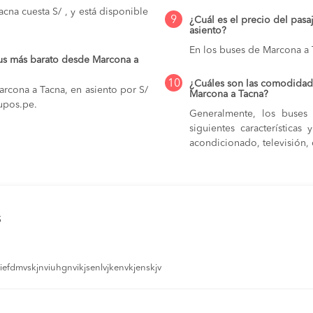
cna cuesta S/ , y está disponible
9
¿Cuál es el precio del pas
asiento?
En los buses de Marcona a 
us más barato desde Marcona a
10
¿Cuáles son las comodidade
rcona a Tacna, en asiento por S/
Marcona a Tacna?
kupos.pe.
Generalmente, los buses
siguientes característica
acondicionado, televisión, c
s
efdmvskjnviuhgnvikjsenlvjkenvkjenskjv