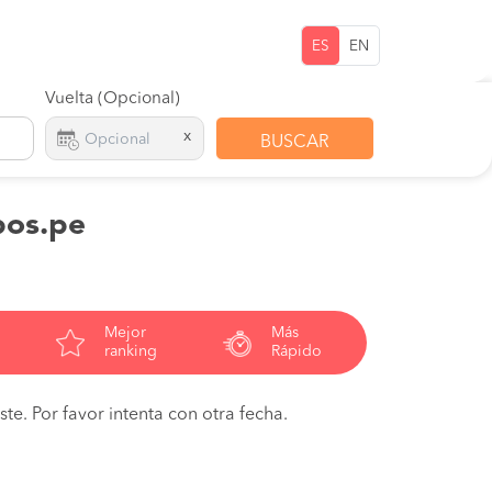
ES
EN
Vuelta (Opcional)
x
BUSCAR
pos.pe
Mejor
Más
ranking
Rápido
te. Por favor intenta con otra fecha.