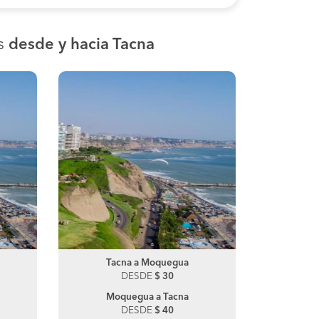
os
desde y hacia Tacna
Marcona a Lima
Tacna a Moquegua
Marc
Ta
DESDE
DESDE
$ 110
$ 30
DE
Lima a Marcona
Moquegua a Tacna
DESDE
DESDE
$ 120
$ 40