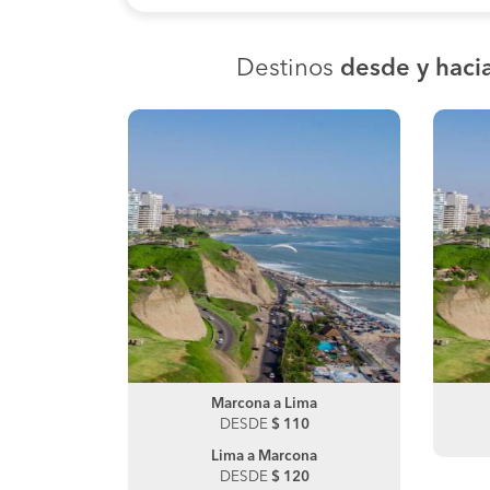
Destinos
desde y haci
zca
Marcona a Lima
Tacna a Moquegua
0
DESDE
DESDE
$ 110
$ 30
ona
Lima a Marcona
Moquegua a Tacna
DESDE
DESDE
$ 120
$ 40