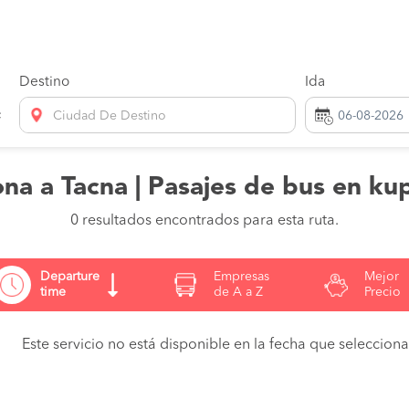
Destino
Ida
Ciudad De Destino
na a Tacna | Pasajes de bus en ku
0 resultados encontrados para esta ruta.
Departure
Empresas
Mejor
time
de A a Z
Precio
Este servicio no está disponible en la fecha que seleccionas