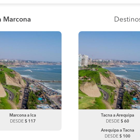
a Marcona
Destin
Marcona a Ica
Tacna a Mazocruz
Marcona a Nazca
Tacna a Arequipa
DESDE
DESDE
$ 117
$ 100
DESDE
DESDE
$ 110
$ 60
Nazca a Marcona
Arequipa a Tacna
DESDE
DESDE
$ 40
$ 100