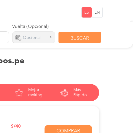
ES
EN
Vuelta (Opcional)
x
BUSCAR
pos.pe
Mejor
Más
ranking
Rápido
S/40
COMPRAR