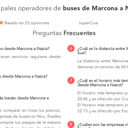
cipales operadores de
buses de Marcona a 
Basado en 23 opiniones
SuperCiva
Preguntas
Frecuentes
6
ios desde Marcona a Nazca?
¿Cuál es la distancia entre
bus?
ecen servicios regulares desde
La distancia entre Marcon
demorar un mínimo de 00 h
os desde Marcona a Nazca?
7
¿Cuál es el horario más tem
desde Marcona a Nazca?
El horario más temprano p
ás barato desde Marcona a
20:45 y es ofrecido por Cru
El horario más temprano p
e comparar en línea los precios,
22:15 y es ofrecido por Exc
mpresas de buses en Peru. Puedes
comprar tus pasajes de la manera
8
¿Cuáles son las empresas 