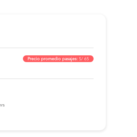
Precio promedio pasajes:
S/ 65
hrs