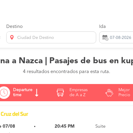
Destino
Ida
Ciudad De Destino
na a Nazca | Pasajes de bus en ku
4 resultados encontrados para esta ruta.
Departure
Empresas
Mejor
time
de A a Z
Precio
e 07/08
20:45 PM
Suite