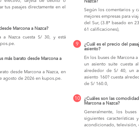
do efectivo, tarjeta de débito o
Nazca?
r tus pasajes directamente en el
Según los comentarios y ca
mejores empresas para viaj
del Sur, (3.8* basado en 23
 desde Marcona a Nazca?
61 calificaciones),
 a Nazca cuesta S/ 30, y está
upos.pe.
9
¿Cuál es el precio del pas
asiento?
En los buses de Marcona 
us más barato desde Marcona a
un asiento suite cuesta 
alrededor de S/ 40,
un a
barato desde Marcona a Nazca, en
asiento 160? cuesta alrede
7 de agosto de 2026 en kupos.pe.
de S/ 160.0,
10
¿Cuáles son las comodidade
Marcona a Nazca?
Generalmente, los buses
siguientes característica
acondicionado, televisión, c