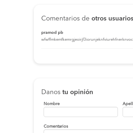
Comentarios de
otros usuario
pramod pb
wfwffmkemfkemrgjeoirjf3iorunjeknfviurehfnerknvoci
Danos
tu opinión
Nombre
Apel
Comentarios