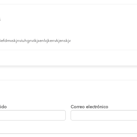
s
efdmvskjnviuhgnvikjsenlvjkenvkjenskjv
lido
Correo electrónico