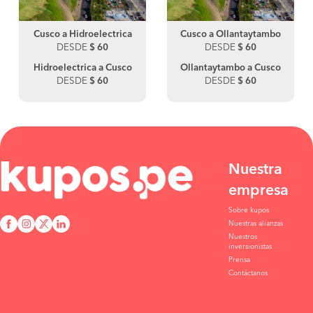
Cusco a Hidroelectrica
Cusco a Ollantaytambo
DESDE
$ 60
DESDE
$ 60
Hidroelectrica a Cusco
Ollantaytambo a Cusco
DESDE
$ 60
DESDE
$ 60
Nuestra
empresa
Sobre kupos
Nuestras alianzas
Nuestros
inversionistas
Prensa
Contáctanos