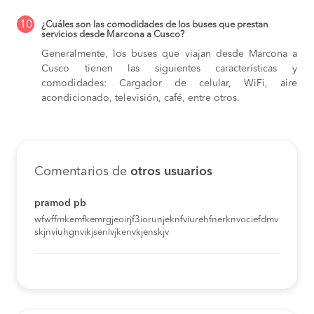
10
¿Cuáles son las comodidades de los buses que prestan
servicios desde Marcona a Cusco?
Generalmente, los buses que viajan desde Marcona a
Cusco tienen las siguientes características y
comodidades: Cargador de celular, WiFi, aire
acondicionado, televisión, café, entre otros.
Comentarios de
otros usuarios
pramod pb
wfwffmkemfkemrgjeoirjf3iorunjeknfviurehfnerknvociefdmv
skjnviuhgnvikjsenlvjkenvkjenskjv