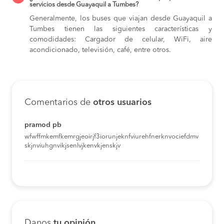
servicios desde Guayaquil a Tumbes?
Generalmente, los buses que viajan desde Guayaquil a
Tumbes tienen las siguientes características y
comodidades: Cargador de celular, WiFi, aire
acondicionado, televisión, café, entre otros.
Comentarios de
otros usuarios
pramod pb
wfwffmkemfkemrgjeoirjf3iorunjeknfviurehfnerknvociefdmv
skjnviuhgnvikjsenlvjkenvkjenskjv
Danos
tu opinión