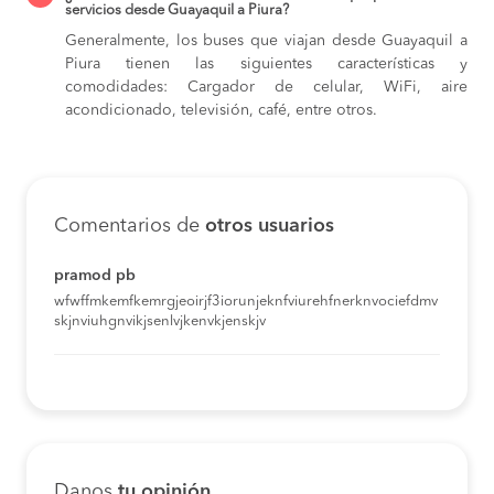
servicios desde Guayaquil a Piura?
Generalmente, los buses que viajan desde Guayaquil a
Piura tienen las siguientes características y
comodidades: Cargador de celular, WiFi, aire
acondicionado, televisión, café, entre otros.
Comentarios de
otros usuarios
pramod pb
wfwffmkemfkemrgjeoirjf3iorunjeknfviurehfnerknvociefdmv
skjnviuhgnvikjsenlvjkenvkjenskjv
Danos
tu opinión