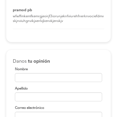
pramod pb
wfwffmkemfkemrgjeoirjf3iorunjeknfviurehfnerknvociefdmv
skjnviuhgnvikjsenlvjkenvkjenskjv
Danos
tu opinión
Nombre
Apellido
Correo electrónico