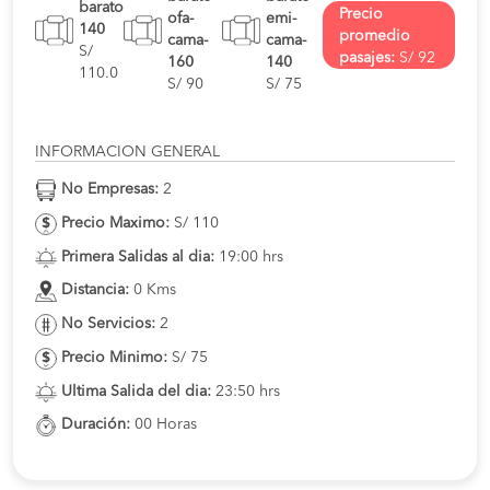
barato
Precio
ofa-
emi-
140
promedio
cama-
cama-
S/
pasajes:
S/ 92
160
140
110.0
S/ 90
S/ 75
INFORMACION GENERAL
No Empresas:
2
Precio Maximo:
S/ 110
Primera Salidas al dia:
19:00 hrs
Distancia:
0 Kms
No Servicios:
2
Precio Minimo:
S/ 75
Ultima Salida del dia:
23:50 hrs
Duración:
00 Horas