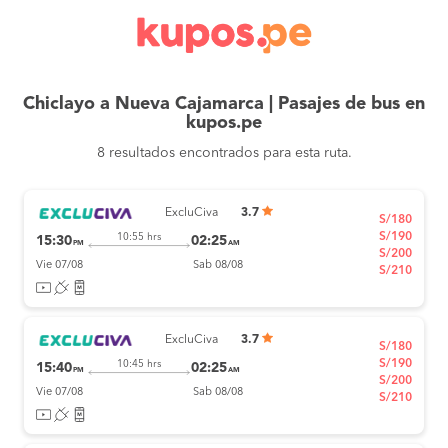
Chiclayo a Nueva Cajamarca | Pasajes de bus en
kupos.pe
8 resultados encontrados para esta ruta.
ExcluCiva
3.7
S/180
S/190
10:55 hrs
15:30
02:25
PM
AM
S/200
Vie 07/08
Sab 08/08
S/210
ExcluCiva
3.7
S/180
S/190
10:45 hrs
15:40
02:25
PM
AM
S/200
Vie 07/08
Sab 08/08
S/210