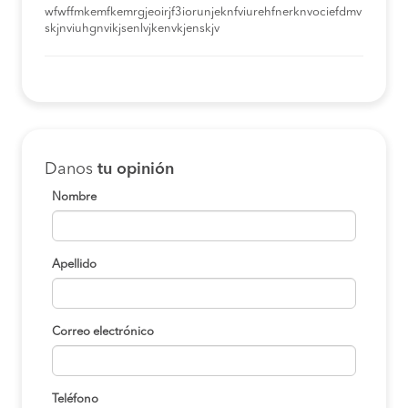
wfwffmkemfkemrgjeoirjf3iorunjeknfviurehfnerknvociefdmv
skjnviuhgnvikjsenlvjkenvkjenskjv
Danos
tu opinión
Nombre
Apellido
Correo electrónico
Teléfono