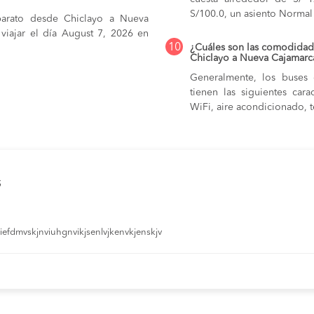
S/100.0,
un asiento Normal 
barato desde Chiclayo a Nueva
 viajar el día August 7, 2026 en
10
¿Cuáles son las comodidade
Chiclayo a Nueva Cajamarc
Generalmente, los buses
tienen las siguientes car
WiFi, aire acondicionado, te
s
efdmvskjnviuhgnvikjsenlvjkenvkjenskjv