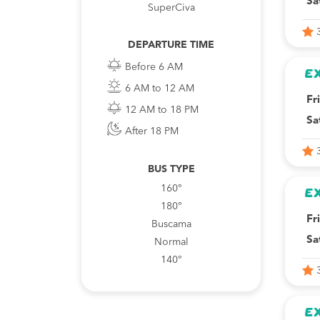
Sa
SuperCiva
DEPARTURE TIME
Before 6 AM
6 AM to 12 AM
Fr
12 AM to 18 PM
Sa
After 18 PM
BUS TYPE
160°
180°
Fr
Buscama
Sa
Normal
140°