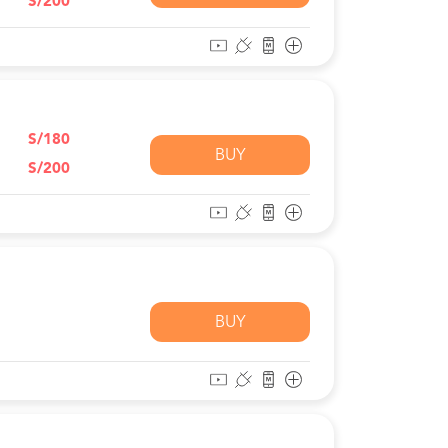
S/200
S/180
BUY
S/200
BUY