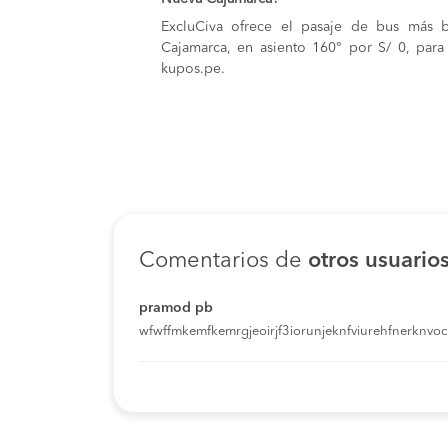
ExcluCiva ofrece el pasaje de bus más 
Cajamarca, en asiento 160° por S/ 0, para
kupos.pe.
Comentarios de
otros usuario
pramod pb
wfwffmkemfkemrgjeoirjf3iorunjeknfviurehfnerknvoci