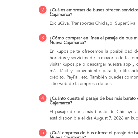
2
¿Cuáles empresas de buses ofrecen servicio
Cajamarca?
ExcluCiva, Transportes Chiclayo, SuperCiva
3
¿Cómo comprar en línea el pasaje de bus m
Nueva Cajamarca?
En kupos.pe te ofrecemos la posibilidad d
horarios y servicios de la mayoría de las e
visitar kupos.pe o descargar nuestra app y 
más fácil y conveniente para ti, utilizan
crédito, PayPal, etc. También puedes compra
sitio web de la empresa de bus.
4
¿Cuánto cuesta el pasaje de bus más barato
Cajamarca?
El pasaje de bus más barato de Chiclayo a
está disponible el día August 7, 2026 en ku
5
¿Cuál empresa de bus ofrece el pasaje de b
Nueva Cajamarca?