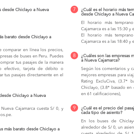
7
s desde Chiclayo a Nueva
¿Cuál es el horario más tem
desde Chiclayo a Nueva Ca
El horario más temprano
Cajamarca es a las 15:30 y 
El horario más temprano
ás barato desde Chiclayo a
Cajamarca es a las 18:40 y 
e comparar en línea los precios,
8
¿Cuáles son las empresas m
mpresas de buses en Peru. Puedes
a Nueva Cajamarca?
comprar tus pasajes de la manera
do efectivo, tarjeta de débito o
Según los comentarios y ca
r tus pasajes directamente en el
mejores empresas para via
Rating ExcluCiva, (3.7* b
Chiclayo, (3.8* basado en 
en 61 calificaciones),
 desde Chiclayo a Nueva
9
¿Cuál es el precio del pas
 Nueva Cajamarca cuesta S/ 0, y
cada tipo de asiento?
pos.pe.
En los buses de Chicla
alrededor de S/ 0,
un asien
us más barato desde Chiclayo a
cuesta alrededor de S/ 