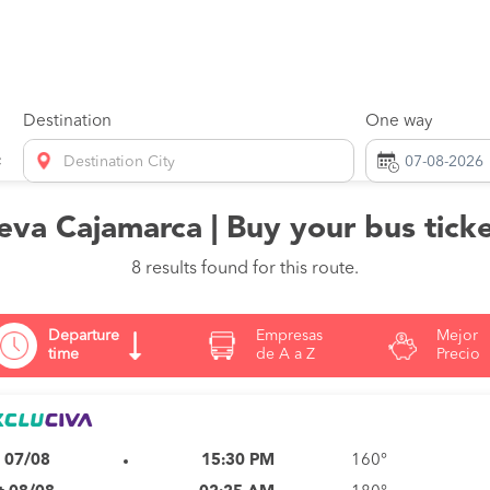
Destination
One way
Destination City
eva Cajamarca | Buy your bus tick
8 results found for this route.
Departure
Empresas
Mejor
time
de A a Z
Precio
i 07/08
15:30 PM
160°