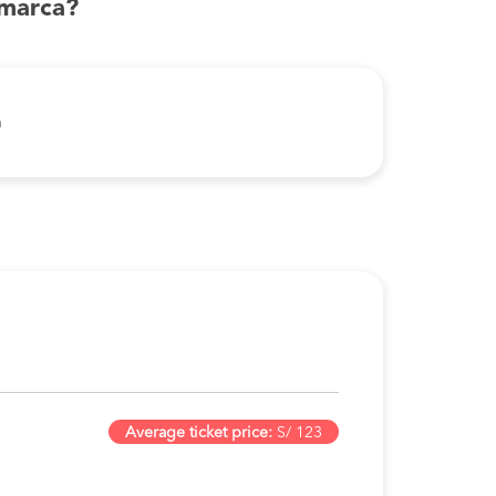
amarca?
a
Average ticket price:
S/ 123