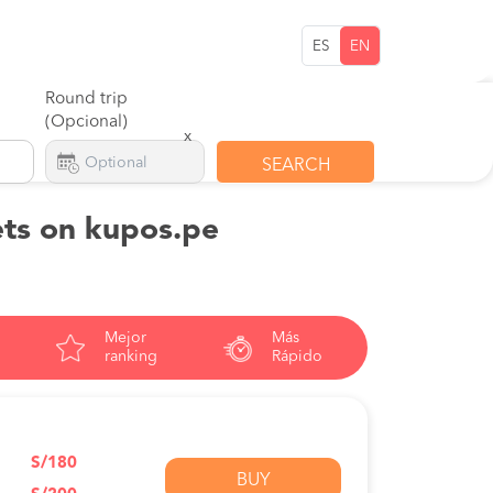
ES
EN
Round trip
(Opcional)
x
SEARCH
ets on kupos.pe
Mejor
Más
ranking
Rápido
S/180
BUY