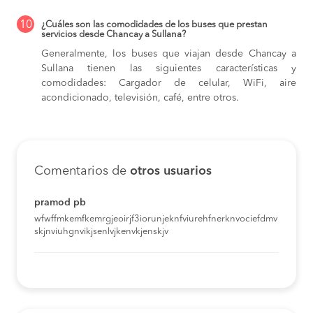
10
¿Cuáles son las comodidades de los buses que prestan
servicios desde Chancay a Sullana?
Generalmente, los buses que viajan desde Chancay a
Sullana tienen las siguientes características y
comodidades: Cargador de celular, WiFi, aire
acondicionado, televisión, café, entre otros.
Comentarios de
otros usuarios
pramod pb
wfwffmkemfkemrgjeoirjf3iorunjeknfviurehfnerknvociefdmv
skjnviuhgnvikjsenlvjkenvkjenskjv