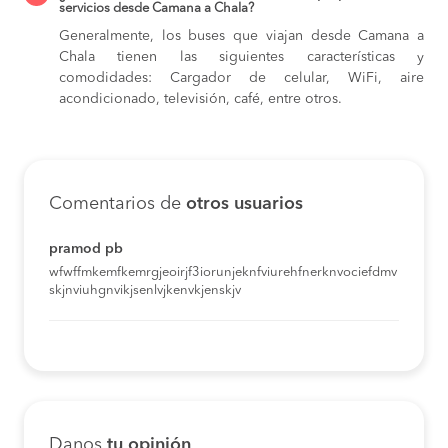
servicios desde Camana a Chala?
Generalmente, los buses que viajan desde Camana a
Chala tienen las siguientes características y
comodidades: Cargador de celular, WiFi, aire
acondicionado, televisión, café, entre otros.
Comentarios de
otros usuarios
pramod pb
wfwffmkemfkemrgjeoirjf3iorunjeknfviurehfnerknvociefdmv
skjnviuhgnvikjsenlvjkenvkjenskjv
Danos
tu opinión