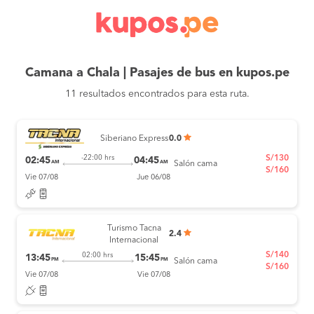
Camana a Chala | Pasajes de bus en kupos.pe
11 resultados encontrados para esta ruta.
Siberiano Express
0.0
S/130
-22:00 hrs
02:45
04:45
AM
AM
Salón cama
S/160
Vie 07/08
Jue 06/08
Turismo Tacna
2.4
Internacional
S/140
02:00 hrs
13:45
15:45
PM
PM
Salón cama
S/160
Vie 07/08
Vie 07/08