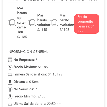
PRECIOS DE PASAJES DE BUS SEGUN TIPO DE ASIENTO
Mas
barato
Mas
Mas
Precio
op-
barato
barato
promedio
suite-
volution
evolution
pasajes:
S/
cama-
S/ 145
S/ 105
129
180
S/ 185
INFORMACION GENERAL
No Empresas:
3
Precio Maximo:
S/ 185
Primera Salidas al dia:
04:15 hrs
Distancia:
0 Kms
No Servicios:
9
Precio Minimo:
S/ 80
Ultima Salida del dia:
22:50 hrs