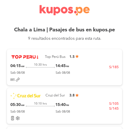
Chala a Lima | Pasajes de bus en kupos.pe
9 resultados encontrados para esta ruta.
Top Perú Bus
1.5
10:30 hrs
04:15
14:45
AM
PM
S/185
Sab 08/08
Sab 08/08
Cruz del Sur
3.8
S/105
10:10 hrs
05:30
15:40
AM
PM
S/145
Sab 08/08
Sab 08/08