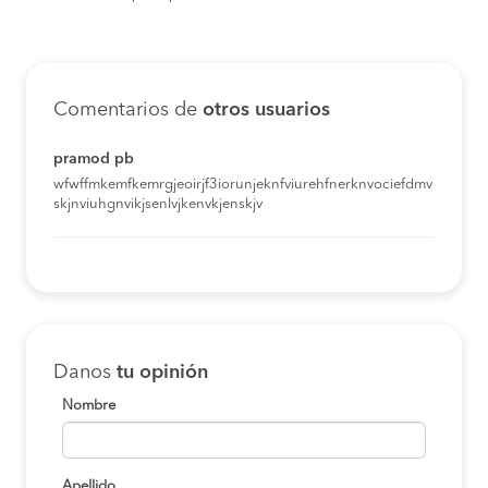
Comentarios de
otros usuarios
pramod pb
wfwffmkemfkemrgjeoirjf3iorunjeknfviurehfnerknvociefdmv
skjnviuhgnvikjsenlvjkenvkjenskjv
Danos
tu opinión
Nombre
Apellido