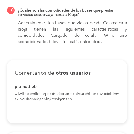
10
¿Cuáles son las comodidades de los buses que prestan
servicios desde Cajamarca a Rioja?
Generalmente, los buses que viajan desde Cajamarca a
Rioja tienen las siguientes características y
comodidades: Cargador de celular, WiFi, aire
acondicionado, televisión, café, entre otros.
Comentarios de
otros usuarios
pramod pb
wfwffmkemfkemrgjeoirjf3iorunjeknfviurehfnerknvociefdmv
skjnviuhgnvikjsenlvjkenvkjenskjv