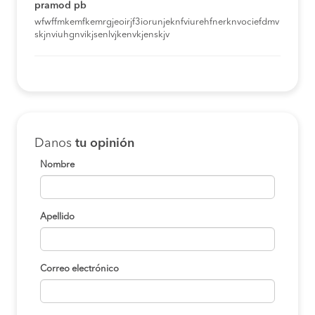
pramod pb
wfwffmkemfkemrgjeoirjf3iorunjeknfviurehfnerknvociefdmv
skjnviuhgnvikjsenlvjkenvkjenskjv
Danos
tu opinión
Nombre
Apellido
Correo electrónico