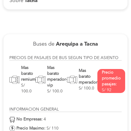
Sobre
Tacna
Buses de
Arequipa a Tacna
PRECIOS DE PASAJES DE BUS SEGUN TIPO DE ASIENTO
Mas
Mas
Mas
Precio
barato
barato
barato
promedio
remium
mperador-
mperador
pasajes:
S/
vip
S/ 100.0
S/ 92
100.0
S/ 100.0
INFORMACION GENERAL
No Empresas:
4
Precio Maximo:
S/ 110