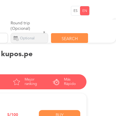
ES
EN
Round trip
(Opcional)
x
SEARCH
n kupos.pe
Mejor
Más
ranking
Rápido
S/100
BUY