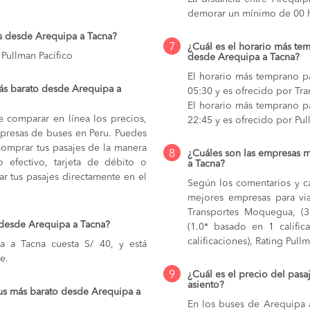
demorar un mínimo de 00 h
s desde Arequipa a Tacna?
7
¿Cuál es el horario más tem
Pullman Pacifico
desde Arequipa a Tacna?
El horario más temprano pa
ás barato desde Arequipa a
05:30 y es ofrecido por T
El horario más temprano pa
e comparar en línea los precios,
22:45 y es ofrecido por Pul
mpresas de buses en Peru. Puedes
comprar tus pasajes de la manera
8
¿Cuáles son las empresas 
do efectivo, tarjeta de débito o
a Tacna?
r tus pasajes directamente en el
Según los comentarios y ca
mejores empresas para vi
Transportes Moquegua, (3.
 desde Arequipa a Tacna?
(1.0* basado en 1 calific
calificaciones), Rating Pull
 a Tacna cuesta S/ 40, y está
e.
9
¿Cuál es el precio del pas
asiento?
us más barato desde Arequipa a
En los buses de Arequipa