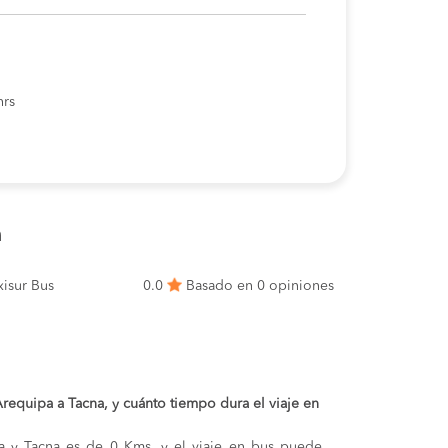
hrs
a
isur Bus
0.0
Basado en 0 opiniones
 Arequipa a Tacna, y cuánto tiempo dura el viaje en
pa y Tacna es de 0 Kms, y el viaje en bus puede