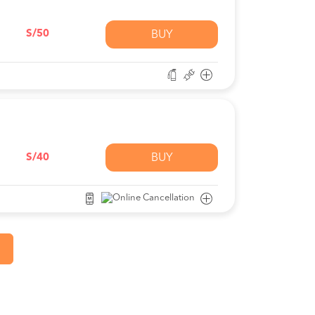
S/50
BUY
S/40
BUY