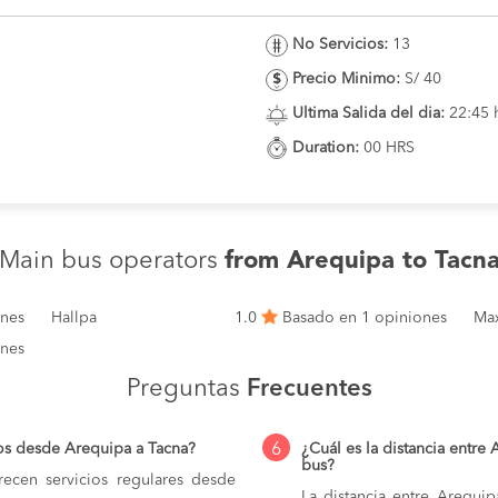
No Servicios:
13
Precio Minimo:
S/ 40
Ultima Salida del dia:
22:45 
Duration:
00 HRS
Main bus operators
from Arequipa to Tacn
ones
Hallpa
1.0
Basado en 1 opiniones
Max
ones
Preguntas
Frecuentes
6
os desde Arequipa a Tacna?
¿Cuál es la distancia entre
bus?
ecen servicios regulares desde
La distancia entre Arequi