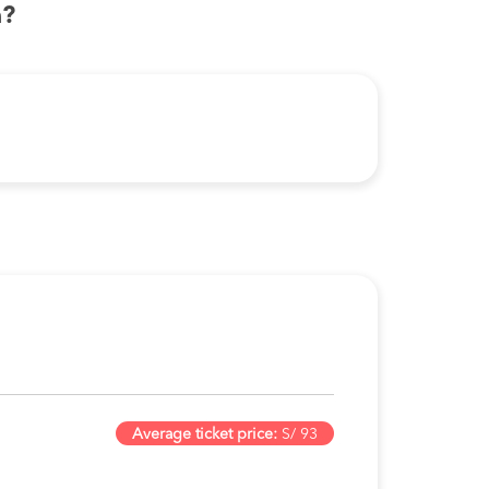
a?
Average ticket price:
S/ 93