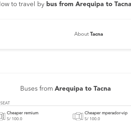
ow to travel by
bus from Arequipa to Tacn
About
Tacna
Buses from
Arequipa to Tacna
 SEAT
Cheaper remium
Cheaper mperador-vip
S/ 100.0
S/ 100.0