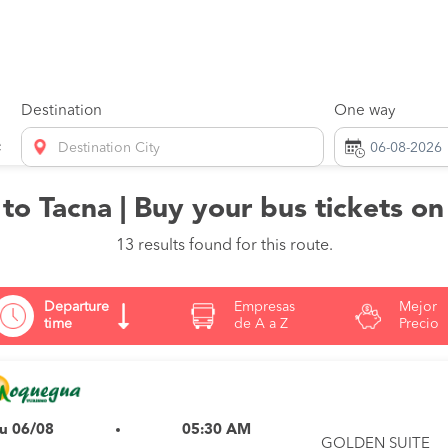
Destination
One way
Destination City
to Tacna | Buy your bus tickets o
13 results found for this route.
Departure
Empresas
Mejor
time
de A a Z
Precio
u 06/08
05:30 AM
GOLDEN SUITE