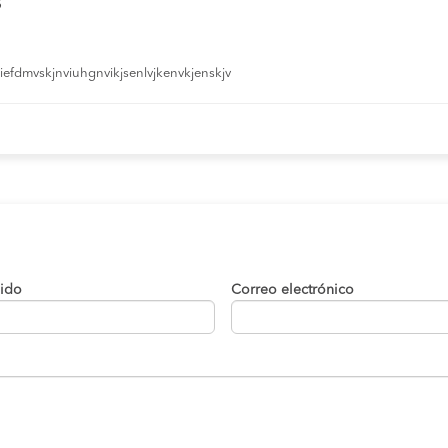
s
nd
11:30 AM
09:45 horas
efdmvskjnviuhgnvikjsenlvjkenvkjenskjv
s
10:00 AM
04:45:00 horas
nd
01:00 PM
11:30 horas
02:30 PM
05:20 horas
s
02:35 PM
02:40:00 horas
s
03:25 PM
01:50:00 horas
lido
Correo electrónico
11:30 AM
09:45 horas
enez
11:30 AM
09:45 horas
04:15 PM
03:15 horas
11:30 AM
09:45 horas