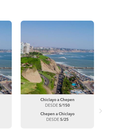
Chiclayo a Chepen
Ch
DESDE
S/150
D
Chepen a Chiclayo
DESDE
S/25