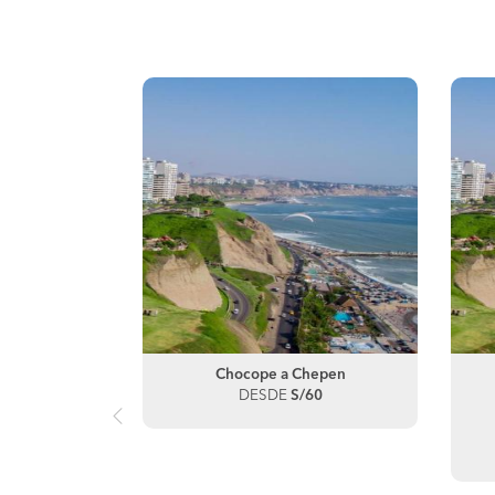
pen
Chocope a Chepen
60
DESDE
S/60