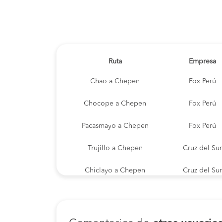
Ruta
Empresa
Chao a Chepen
Fox Perú
Chocope a Chepen
Fox Perú
Pacasmayo a Chepen
Fox Perú
Trujillo a Chepen
Cruz del Sur
Chiclayo a Chepen
Cruz del Sur
San Pedro a Chepen
Fox Perú
Cajamarca a Chepen
Transportes Lí