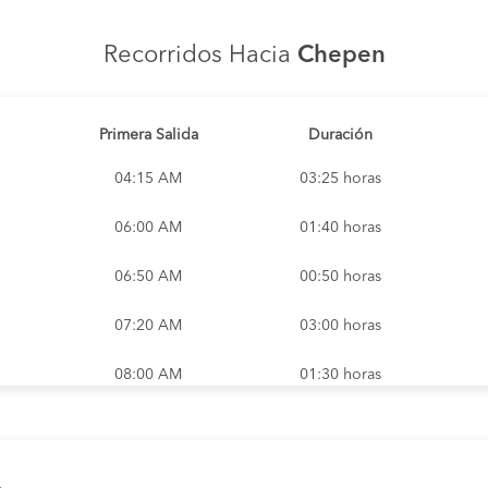
Recorridos Hacia
Chepen
Primera Salida
Duración
04:15 AM
03:25 horas
06:00 AM
01:40 horas
06:50 AM
00:50 horas
07:20 AM
03:00 horas
08:00 AM
01:30 horas
08:25 AM
01:15 horas
nea
10:00 AM
04:45:00 horas