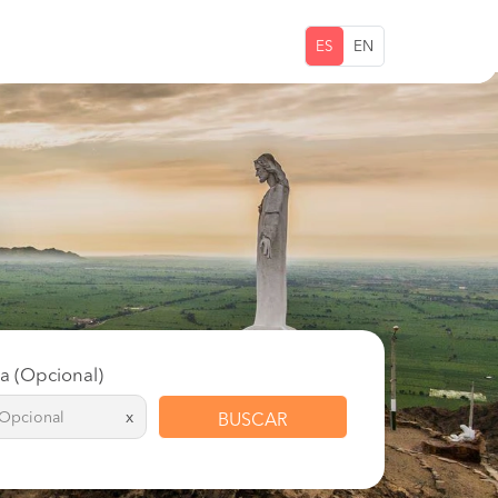
ES
EN
ta (Opcional)
x
BUSCAR