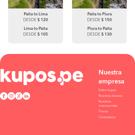
Paita to Lima
Paita to Piura
DESDE
$ 120
DESDE
$ 150
Lima to Paita
Piura to Paita
DESDE
$ 105
DESDE
$ 130
Nuestra
empresa
Sobre kupos
Nuestras alianzas
Nuestros
inversionistas
Prensa
Contáctanos