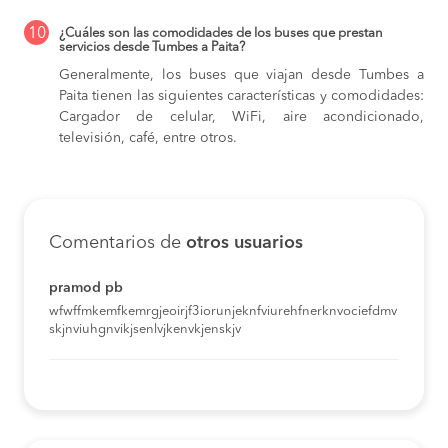
10
¿Cuáles son las comodidades de los buses que prestan
servicios desde Tumbes a Paita?
Generalmente, los buses que viajan desde Tumbes a
Paita tienen las siguientes características y comodidades:
Cargador de celular, WiFi, aire acondicionado,
televisión, café, entre otros.
Comentarios de
otros usuarios
pramod pb
wfwffmkemfkemrgjeoirjf3iorunjeknfviurehfnerknvociefdmv
skjnviuhgnvikjsenlvjkenvkjenskjv