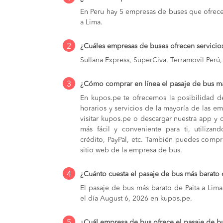
En Peru hay 5 empresas de buses que ofrecen
a Lima.
2
¿Cuáles empresas de buses ofrecen servicios
Sullana Express, SuperCiva, Terramovil Perú,
3
¿Cómo comprar en línea el pasaje de bus má
En kupos.pe te ofrecemos la posibilidad d
horarios y servicios de la mayoría de las e
visitar kupos.pe o descargar nuestra app y 
más fácil y conveniente para ti, utilizan
crédito, PayPal, etc. También puedes compra
sitio web de la empresa de bus.
4
¿Cuánto cuesta el pasaje de bus más barato 
El pasaje de bus más barato de Paita a Lima
el día August 6, 2026 en kupos.pe.
5
¿Cuál empresa de bus ofrece el pasaje de bu