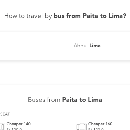
How to travel by
bus from Paita to Lima?
About
Lima
Buses from
Paita to Lima
 SEAT
Cheaper 140
Cheaper 160
S/ 120.0
S/ 120.0