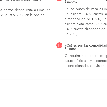
asiento?
En los buses de Paita a L
ás barato desde Paita a Lima, en
un asiento 140? cuesta 
ía August 6, 2026 en kupos.pe.
alrededor de S/ 120.0,
un
asiento Sofa cama 160? cu
140? cuesta alrededor de
S/120.0,
10
¿Cuáles son las comodidade
a Lima?
Generalmente, los buses qu
características y com
acondicionado, televisión, c
s