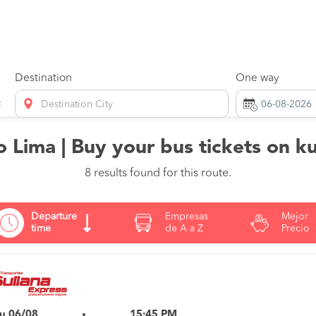
Destination
One way
Destination City
o Lima | Buy your bus tickets on 
8 results found for this route.
Departure
Empresas
Mejor
time
de A a Z
Precio
u 06/08
15:45 PM