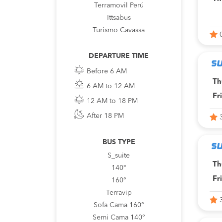
Terramovil Perú
Ittsabus
Turismo Cavassa
DEPARTURE TIME
Before 6 AM
Th
6 AM to 12 AM
Fr
12 AM to 18 PM
After 18 PM
BUS TYPE
S_suite
Th
140°
Fr
160°
Terravip
Sofa Cama 160°
Semi Cama 140°