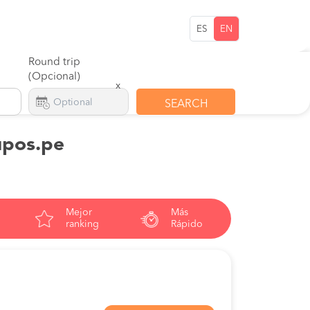
ES
EN
Round trip
(Opcional)
x
SEARCH
kupos.pe
Mejor
Más
ranking
Rápido