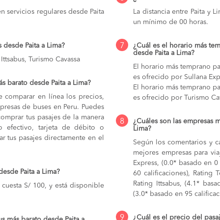
 servicios regulares desde Paita
La distancia entre Paita y
un mínimo de 00 horas.
7
 desde Paita a Lima?
¿Cuál es el horario más tem
desde Paita a Lima?
 Ittsabus, Turismo Cavassa
El horario más temprano par
es ofrecido por Sullana Exp
s barato desde Paita a Lima?
El horario más temprano par
e comparar en línea los precios,
es ofrecido por Turismo Ca
mpresas de buses en Peru. Puedes
comprar tus pasajes de la manera
8
¿Cuáles son las empresas m
do efectivo, tarjeta de débito o
Lima?
r tus pasajes directamente en el
Según los comentarios y ca
mejores empresas para viaj
Express, (0.0* basado en 0 
desde Paita a Lima?
60 calificaciones), Rating 
Rating Ittsabus, (4.1* bas
 cuesta S/ 100, y está disponible
(3.0* basado en 95 calificac
9
¿Cuál es el precio del pasa
s más barato desde Paita a