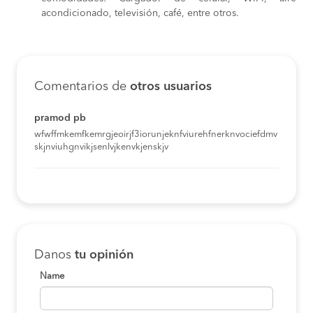
acondicionado, televisión, café, entre otros.
Comentarios de
otros usuarios
pramod pb
wfwffmkemfkemrgjeoirjf3iorunjeknfviurehfnerknvociefdmv
skjnviuhgnvikjsenlvjkenvkjenskjv
Danos
tu opinión
Name