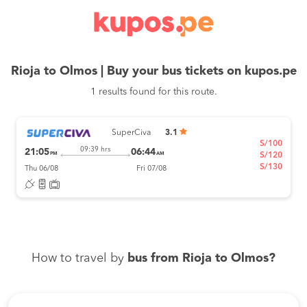
Rioja to Olmos | Buy your bus tickets on kupos.pe
1 results found for this route.
SuperCiva
3.1
S/100
09:39 hrs
21:05
06:44
PM
AM
S/120
S/130
Thu 06/08
Fri 07/08
How to travel by
bus from Rioja to Olmos?