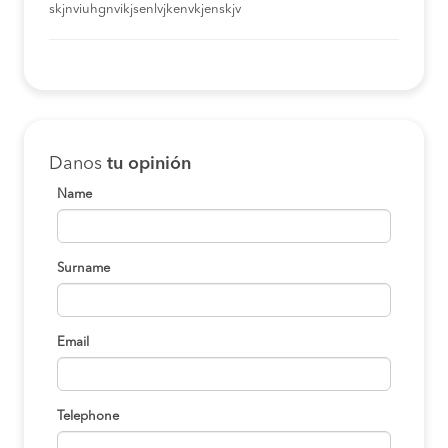
skjnviuhgnvikjsenlvjkenvkjenskjv
Danos
tu opinión
Name
Surname
Email
Telephone