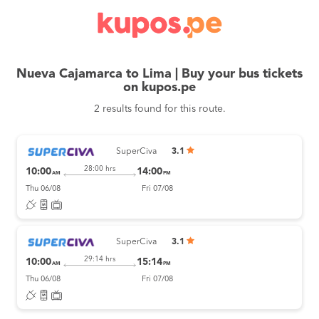
Nueva Cajamarca to Lima | Buy your bus tickets
on kupos.pe
2 results found for this route.
SuperCiva
3.1
28:00 hrs
10:00
14:00
AM
PM
Thu 06/08
Fri 07/08
SuperCiva
3.1
29:14 hrs
10:00
15:14
AM
PM
Thu 06/08
Fri 07/08