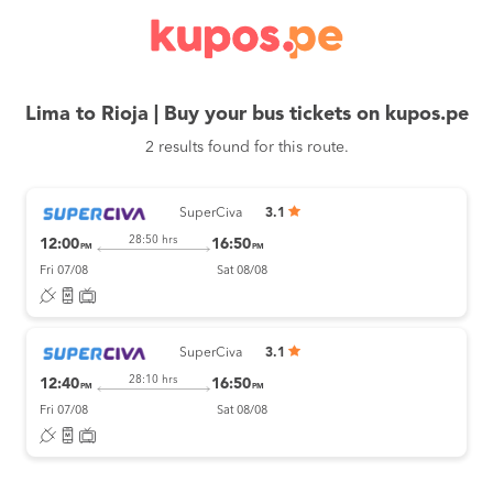
Lima to Rioja | Buy your bus tickets on kupos.pe
2 results found for this route.
SuperCiva
3.1
28:50 hrs
12:00
16:50
PM
PM
Fri 07/08
Sat 08/08
SuperCiva
3.1
28:10 hrs
12:40
16:50
PM
PM
Fri 07/08
Sat 08/08