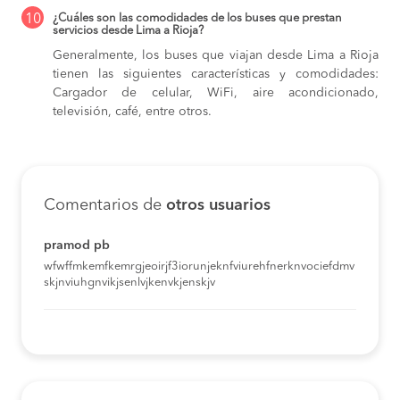
10
¿Cuáles son las comodidades de los buses que prestan
servicios desde Lima a Rioja?
Generalmente, los buses que viajan desde Lima a Rioja
tienen las siguientes características y comodidades:
Cargador de celular, WiFi, aire acondicionado,
televisión, café, entre otros.
Comentarios de
otros usuarios
pramod pb
wfwffmkemfkemrgjeoirjf3iorunjeknfviurehfnerknvociefdmv
skjnviuhgnvikjsenlvjkenvkjenskjv