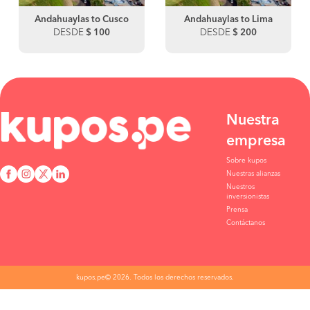
Andahuaylas to Cusco
Andahuaylas to Lima
DESDE
$ 100
DESDE
$ 200
Nuestra
empresa
Sobre kupos
Nuestras alianzas
Nuestros
inversionistas
Prensa
Contáctanos
kupos.pe© 2026. Todos los derechos reservados.