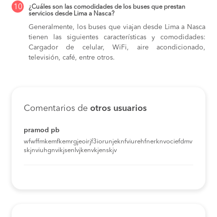
10
¿Cuáles son las comodidades de los buses que prestan
servicios desde Lima a Nasca?
Generalmente, los buses que viajan desde Lima a Nasca
tienen las siguientes características y comodidades:
Cargador de celular, WiFi, aire acondicionado,
televisión, café, entre otros.
Comentarios de
otros usuarios
pramod pb
wfwffmkemfkemrgjeoirjf3iorunjeknfviurehfnerknvociefdmv
skjnviuhgnvikjsenlvjkenvkjenskjv