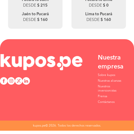
DESDE
$ 215
DESDE
$ 0
Jaén to Pucará
Lima to Pucará
DESDE
$ 160
DESDE
$ 160
Nuestra
empresa
Sobre kupos
Nuestras alianzas
Nuestros
inversionistas
Prensa
Contáctanos
kupos.pe© 2026. Todos los derechos reservados.