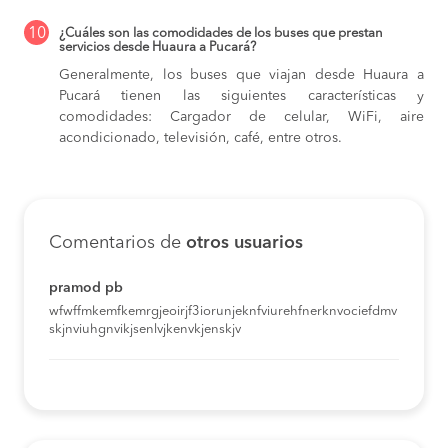
10
¿Cuáles son las comodidades de los buses que prestan
servicios desde Huaura a Pucará?
Generalmente, los buses que viajan desde Huaura a
Pucará tienen las siguientes características y
comodidades: Cargador de celular, WiFi, aire
acondicionado, televisión, café, entre otros.
Comentarios de
otros usuarios
pramod pb
wfwffmkemfkemrgjeoirjf3iorunjeknfviurehfnerknvociefdmv
skjnviuhgnvikjsenlvjkenvkjenskjv