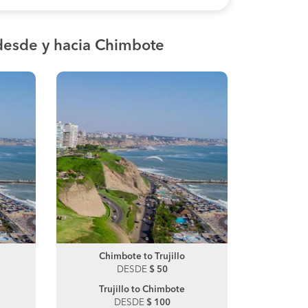
desde y hacia Chimbote
Huaraz to Tingua
Chimbote to Trujillo
Huara
Chim
DESDE
DESDE
$ 50
$ 50
DE
Tingua to Huaraz
Trujillo to Chimbote
Yunga
Chic
DESDE
DESDE
$ 100
$ 100
DE