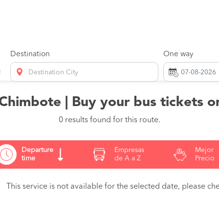
Destination
One way
Destination City
Chimbote | Buy your bus tickets 
0 results found for this route.
Departure
Empresas
Mejor
time
de A a Z
Precio
This service is not available for the selected date, please che