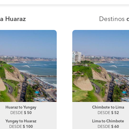
ia Huaraz
Destinos
Huaraz to Yungay
Chimbote to Chiclayo
Huaraz to Marcara
Chimbote to Lima
DESDE
DESDE
$ 50
$ 0
DESDE
DESDE
$ 50
$ 52
Yungay to Huaraz
Chiclayo to Chimbote
Marcara to Huaraz
Lima to Chimbote
DESDE
DESDE
$ 100
$ 90
DESDE
DESDE
$ 100
$ 60