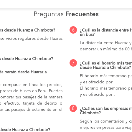
Preguntas
Frecuentes
6
ios desde Huaraz a Chimbote?
¿Cuál es la distancia entre
en bus?
servicios regulares desde Huaraz
La distancia entre Huaraz
demorar un mínimo de 00 h
os desde Huaraz a Chimbote?
7
¿Cuál es el horario más tem
desde Huaraz a Chimbote?
ás barato desde Huaraz a
El horario más temprano pa
y es ofrecido por
e comparar en línea los precios,
El horario más temprano pa
mpresas de buses en Peru. Puedes
y es ofrecido por .
comprar tus pasajes de la manera
do efectivo, tarjeta de débito o
8
¿Cuáles son las empresas m
r tus pasajes directamente en el
Chimbote?
Según los comentarios y ca
mejores empresas para viaj
 desde Huaraz a Chimbote?