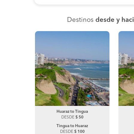
Destinos
desde y hac
ara
Huaraz to Tingua
Chimbote to Trujillo
DESDE
DESDE
$ 50
$ 50
raz
Tingua to Huaraz
Trujillo to Chimbote
0
DESDE
DESDE
$ 100
$ 100