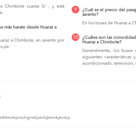
a Chimbote cuesta S/ , y está
9
¿Cuál es el precio del pas
e.
asiento?
En los buses de Huaraz a 
us más barato desde Huaraz a
10
¿Cuáles son las comodidade
uaraz a Chimbote, en asiento por
Huaraz a Chimbote?
os.pe.
Generalmente, los buses 
siguientes característica
acondicionado, televisión, c
s
efdmvskjnviuhgnvikjsenlvjkenvkjenskjv