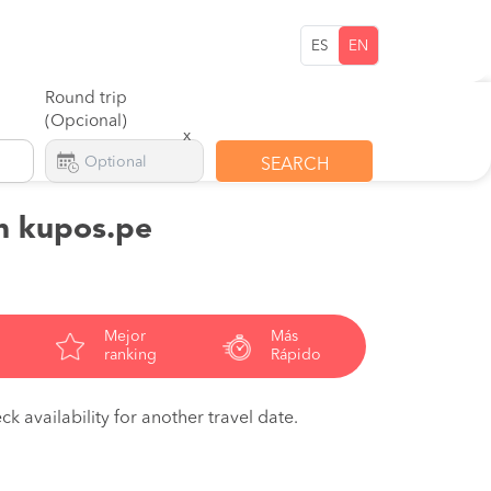
ES
EN
Round trip
(Opcional)
x
SEARCH
on kupos.pe
Mejor
Más
ranking
Rápido
ck availability for another travel date.