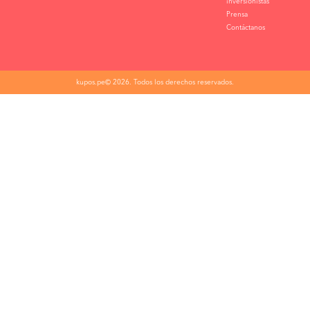
inversionistas
Prensa
Contáctanos
kupos.pe© 2026. Todos los derechos reservados.