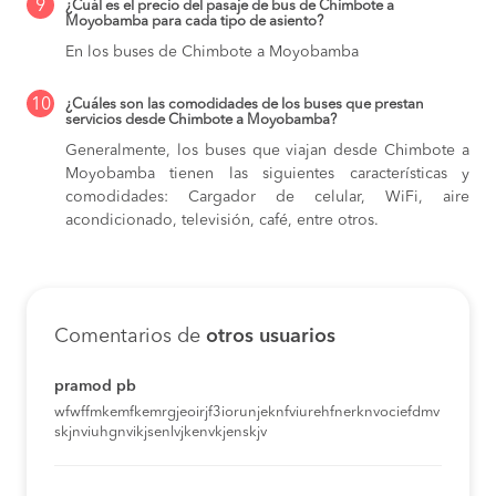
9
¿Cuál es el precio del pasaje de bus de Chimbote a
Moyobamba para cada tipo de asiento?
En los buses de Chimbote a Moyobamba
10
¿Cuáles son las comodidades de los buses que prestan
servicios desde Chimbote a Moyobamba?
Generalmente, los buses que viajan desde Chimbote a
Moyobamba tienen las siguientes características y
comodidades: Cargador de celular, WiFi, aire
acondicionado, televisión, café, entre otros.
Comentarios de
otros usuarios
pramod pb
wfwffmkemfkemrgjeoirjf3iorunjeknfviurehfnerknvociefdmv
skjnviuhgnvikjsenlvjkenvkjenskjv