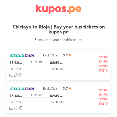
Chiclayo to Rioja | Buy your bus tickets on
kupos.pe
8 results found for this route.
ExcluCiva
3.7
S/180
S/190
11:19 hrs
15:30
02:49
PM
AM
S/200
Fri 07/08
Sat 08/08
S/210
ExcluCiva
3.7
S/180
S/190
11:09 hrs
15:40
02:49
PM
AM
S/200
Fri 07/08
Sat 08/08
S/210