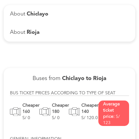
About
Chiclayo
About
Rioja
Buses from
Chiclayo to Rioja
BUS TICKET PRICES ACCORDING TO TYPE OF SEAT
Average
Cheaper
Cheaper
Cheaper
ticket
160
180
140
price:
S/
S/ 0
S/ 0
S/ 120.0
123
GENERAL INFORMATION