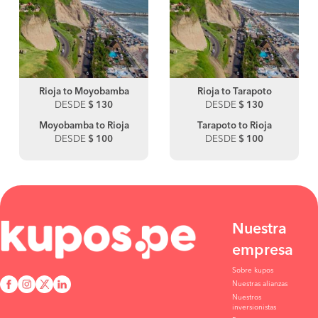
Rioja to Moyobamba
Rioja to Tarapoto
DESDE
$ 130
DESDE
$ 130
Moyobamba to Rioja
Tarapoto to Rioja
DESDE
$ 100
DESDE
$ 100
Nuestra
empresa
Sobre kupos
Nuestras alianzas
Nuestros
inversionistas