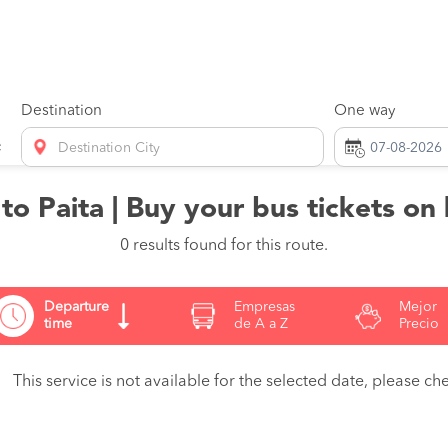
Destination
One way
Destination City
 to Paita | Buy your bus tickets on
0 results found for this route.
Departure
Empresas
Mejor
time
de A a Z
Precio
This service is not available for the selected date, please che