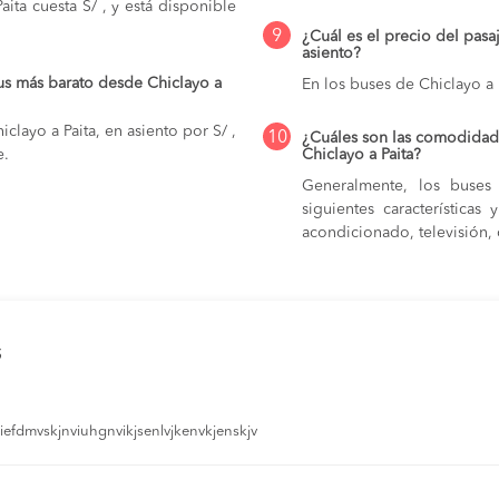
ita cuesta S/ , y está disponible
9
¿Cuál es el precio del pasa
asiento?
us más barato desde Chiclayo a
En los buses de Chiclayo a 
clayo a Paita, en asiento por S/ ,
10
¿Cuáles son las comodidade
e.
Chiclayo a Paita?
Generalmente, los buses 
siguientes característica
acondicionado, televisión, c
s
efdmvskjnviuhgnvikjsenlvjkenvkjenskjv