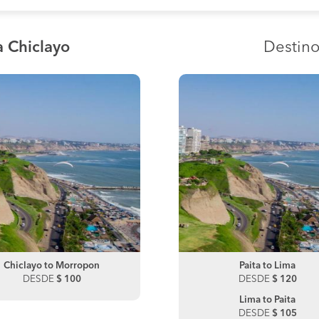
a Chiclayo
Destin
Chiclayo to Morropon
Paita to Chiclayo
Chiclayo to Chulucanas
Paita to Lima
DESDE
DESDE
$ 100
$ 150
DESDE
DESDE
$ 100
$ 120
Lima to Paita
DESDE
$ 105