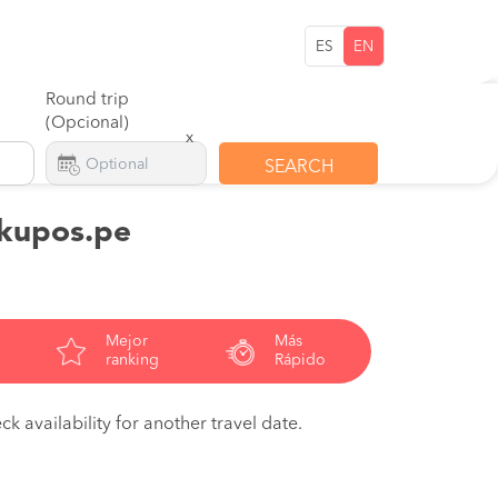
ES
EN
Round trip
(Opcional)
x
SEARCH
 kupos.pe
Mejor
Más
ranking
Rápido
ck availability for another travel date.