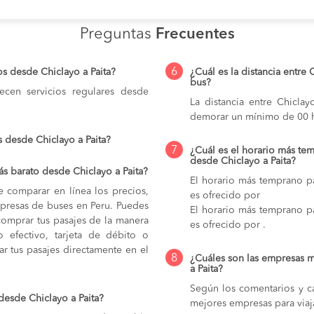
Preguntas
Frecuentes
6
s desde Chiclayo a Paita?
¿Cuál es la distancia entre 
bus?
cen servicios regulares desde
La distancia entre Chicla
demorar un mínimo de 00 h
 desde Chiclayo a Paita?
7
¿Cuál es el horario más tem
desde Chiclayo a Paita?
s barato desde Chiclayo a Paita?
El horario más temprano pa
e comparar en línea los precios,
es ofrecido por
mpresas de buses en Peru. Puedes
El horario más temprano pa
comprar tus pasajes de la manera
es ofrecido por .
do efectivo, tarjeta de débito o
r tus pasajes directamente en el
8
¿Cuáles son las empresas m
a Paita?
Según los comentarios y ca
desde Chiclayo a Paita?
mejores empresas para viaja