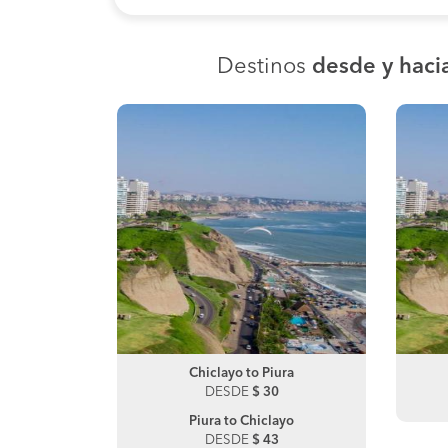
Destinos
desde y haci
ucanas
Chiclayo to Piura
Paita to Piura
0
DESDE
DESDE
$ 30
$ 150
Piura to Chiclayo
Piura to Paita
DESDE
DESDE
$ 43
$ 130