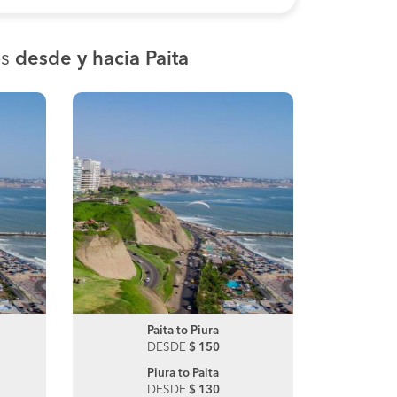
os
desde y hacia Paita
Chiclayo to Piura
Paita to Piura
Chiclayo
Pa
DESDE
DESDE
$ 30
$ 150
DE
Piura to Chiclayo
Piura to Paita
DESDE
DESDE
$ 43
$ 130