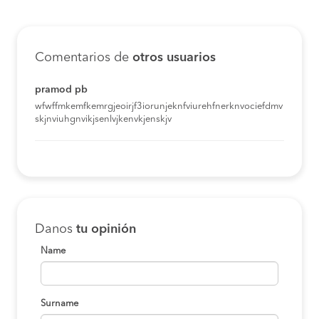
Comentarios de
otros usuarios
pramod pb
wfwffmkemfkemrgjeoirjf3iorunjeknfviurehfnerknvociefdmv
skjnviuhgnvikjsenlvjkenvkjenskjv
Danos
tu opinión
Name
Surname