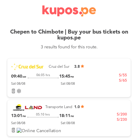
Chepen to Chimbote | Buy your bus tickets on
kupos.pe
3 results found for this route.
Cruz del Sur
3.8
S/55
06:05 hrs
09:40
15:45
AM
PM
S/65
Sat 08/08
Sat 08/08
Transporte Land
1.0
S/200
05:10 hrs
13:01
18:11
PM
PM
S/230
Sat 08/08
Sat 08/08