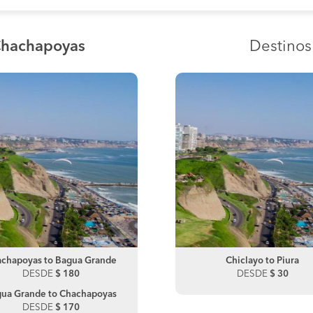
Chachapoyas
Destino
chapoyas to Bagua Grande
Chiclayo to Chulucanas
Chachapoyas to Pedro Ruiz
Chiclayo to Piura
DESDE
DESDE
$ 180
$ 100
DESDE
DESDE
$ 180
$ 30
ua Grande to Chachapoyas
Pedro Ruiz to Chachapoyas
DESDE
$ 170
DESDE
$ 170