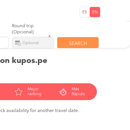
ES
EN
Round trip
(Opcional)
x
SEARCH
 on kupos.pe
Mejor
Más
ranking
Rápido
ck availability for another travel date.