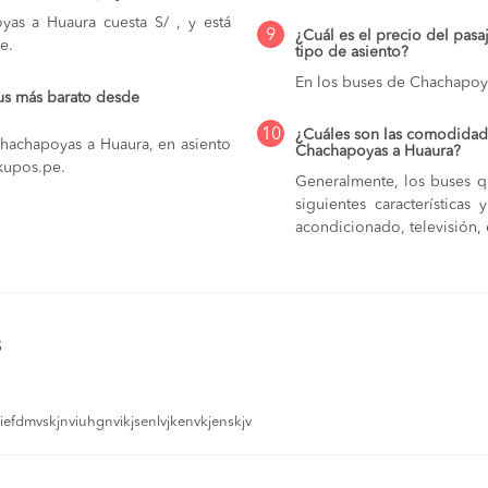
as a Huaura cuesta S/ , y está
9
¿Cuál es el precio del pas
e.
tipo de asiento?
En los buses de Chachapoy
us más barato desde
10
¿Cuáles son las comodidade
Chachapoyas a Huaura, en asiento
Chachapoyas a Huaura?
 kupos.pe.
Generalmente, los buses q
siguientes característica
acondicionado, televisión, c
s
efdmvskjnviuhgnvikjsenlvjkenvkjenskjv