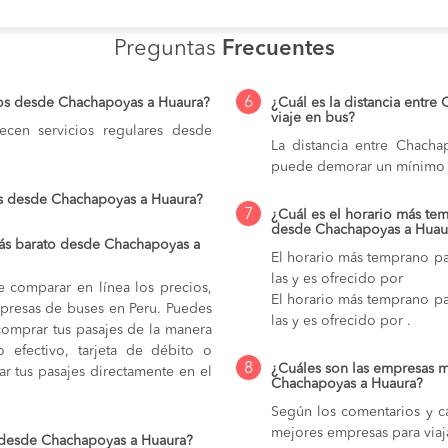
Preguntas
Frecuentes
6
ios desde Chachapoyas a Huaura?
¿Cuál es la distancia entre
viaje en bus?
cen servicios regulares desde
La distancia entre Chach
puede demorar un mínimo 
os desde Chachapoyas a Huaura?
7
¿Cuál es el horario más tem
desde Chachapoyas a Huau
ás barato desde Chachapoyas a
El horario más temprano pa
las y es ofrecido por
e comparar en línea los precios,
El horario más temprano pa
mpresas de buses en Peru. Puedes
las y es ofrecido por .
comprar tus pasajes de la manera
do efectivo, tarjeta de débito o
8
¿Cuáles son las empresas 
r tus pasajes directamente en el
Chachapoyas a Huaura?
Según los comentarios y ca
mejores empresas para via
o desde Chachapoyas a Huaura?