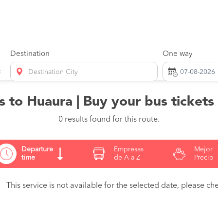
Destination
One way
Destination City
 to Huaura | Buy your bus tickets
0 results found for this route.
Departure
Empresas
Mejor
time
de A a Z
Precio
This service is not available for the selected date, please che