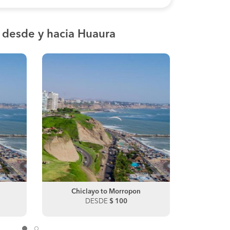
s
desde y hacia Huaura
Chachapoyas to Lima
Chiclayo to Morropon
Chachapoyas
Chicl
DESDE
DESDE
$ 180
$ 100
DE
Lima to Chachapoyas
Bagua Grand
DESDE
$ 0
DE