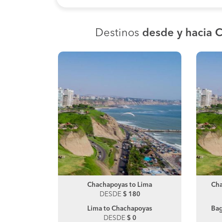
Destinos
desde y hacia 
ro Ruiz
Chachapoyas to Lima
Chiclayo to Morropon
Cha
0
DESDE
DESDE
$ 180
$ 100
hapoyas
Lima to Chachapoyas
Bag
0
DESDE
$ 0