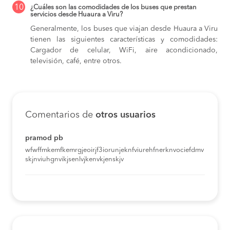
10
¿Cuáles son las comodidades de los buses que prestan
servicios desde Huaura a Viru?
Generalmente, los buses que viajan desde Huaura a Viru
tienen las siguientes características y comodidades:
Cargador de celular, WiFi, aire acondicionado,
televisión, café, entre otros.
Comentarios de
otros usuarios
pramod pb
wfwffmkemfkemrgjeoirjf3iorunjeknfviurehfnerknvociefdmv
skjnviuhgnvikjsenlvjkenvkjenskjv