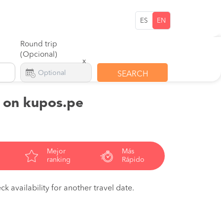
ES
EN
Round trip
(Opcional)
x
SEARCH
s on kupos.pe
Mejor
Más
ranking
Rápido
ck availability for another travel date.