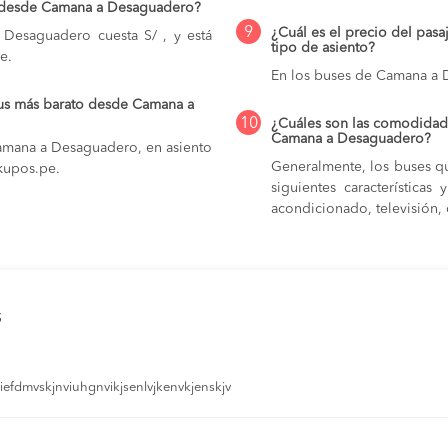
o desde Camana a Desaguadero?
9
¿Cuál es el precio del pa
Desaguadero cuesta S/ , y está
tipo de asiento?
e.
En los buses de Camana a
bus más barato desde Camana a
10
¿Cuáles son las comodidade
Camana a Desaguadero?
Camana a Desaguadero, en asiento
Generalmente, los buses q
 kupos.pe.
siguientes característica
acondicionado, televisión, c
s
efdmvskjnviuhgnvikjsenlvjkenvkjenskjv