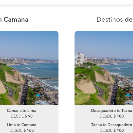
ia Camana
Destinos
de
Camana to Lima
Desaguadero to Juliaca
Camana to Nazca
Desaguadero to Tacna
DESDE
DESDE
$ 90
$ 190
DESDE
DESDE
$ 90
$ 100
Lima to Camana
Juliaca to Desaguadero
Nazca to Camana
Tacna to Desaguadero
DESDE
DESDE
$ 165
$ 190
DESDE
DESDE
$ 100
$ 100