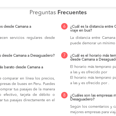
Preguntas
Frecuentes
6
ios desde Camana a
¿Cuál es la distancia entr
viaje en bus?
cen servicios regulares desde
La distancia entre Caman
puede demorar un mínimo 
7
ios desde Camana a Desaguadero?
¿Cuál es el horario más tem
desde Camana a Desaguad
El horario más temprano p
ás barato desde Camana a
a las y es ofrecido por
El horario más temprano p
e comparar en línea los precios,
a las y es ofrecido por .
mpresas de buses en Peru. Puedes
comprar tus pasajes de la manera
do efectivo, tarjeta de débito o
8
¿Cuáles son las empresas 
Desaguadero?
r tus pasajes directamente en el
Según los comentarios y ca
mejores empresas para via