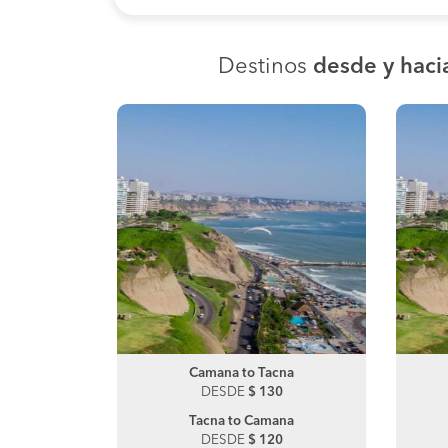
Destinos
desde y hac
zca
Camana to Tacna
Desaguadero to Puno
DESDE
DESDE
$ 130
$ 190
ana
Tacna to Camana
Puno to Desaguadero
0
DESDE
DESDE
$ 120
$ 190