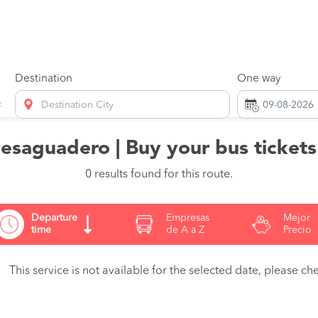
Destination
One way
Destination City
saguadero | Buy your bus ticket
0 results found for this route.
Departure
Empresas
Mejor
time
de A a Z
Precio
This service is not available for the selected date, please che