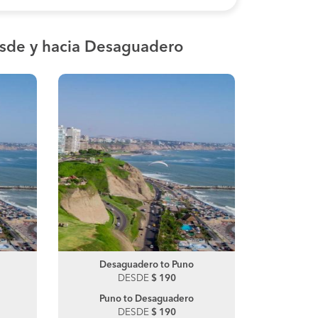
sde y hacia Desaguadero
Camana to Tacna
Desaguadero to Puno
Caman
Desag
DESDE
DESDE
$ 130
$ 190
DE
Tacna to Camana
Puno to Desaguadero
Lima 
Julia
DESDE
DESDE
$ 120
$ 190
DE