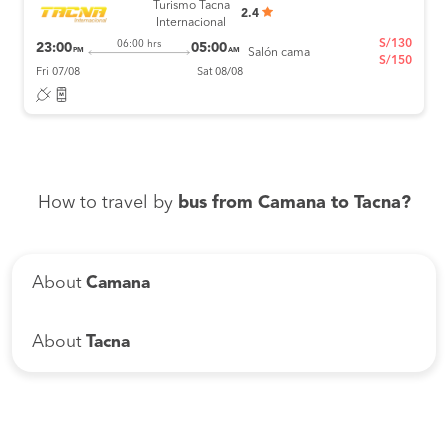
Turismo Tacna
2.4
Internacional
S/130
06:00 hrs
23:00
05:00
PM
AM
Salón cama
S/150
Fri 07/08
Sat 08/08
How to travel by
bus from Camana to Tacna?
About
Camana
About
Tacna