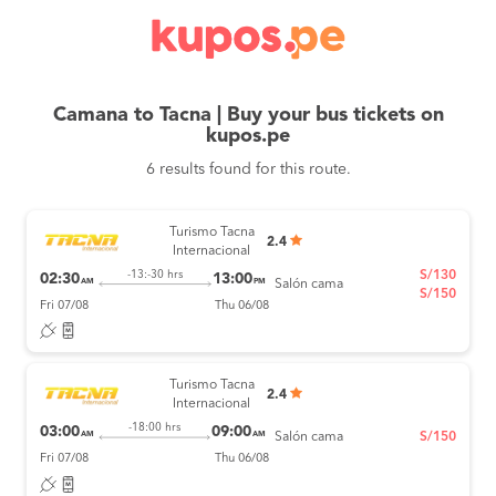
Camana to Tacna | Buy your bus tickets on
kupos.pe
6 results found for this route.
Turismo Tacna
2.4
Internacional
S/130
-13:-30 hrs
02:30
13:00
AM
PM
Salón cama
S/150
Fri 07/08
Thu 06/08
Turismo Tacna
2.4
Internacional
-18:00 hrs
03:00
09:00
AM
AM
Salón cama
S/150
Fri 07/08
Thu 06/08