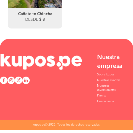
Cañete to Chincha
DESDE
$ 8
Nuestra
empresa
Sobre kupos
Nuestras alianzas
Nuestros
inversionistas
Prensa
Contáctanos
kupos.pe© 2026. Todos los derechos reservados.