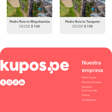
Pedro Ruiz to Moyobamba
Pedro Ruiz to Tarapoto
DESDE
$ 130
DESDE
$ 130
Nuestra
empresa
Sobre kupos
Nuestras alianzas
Nuestros
inversionistas
Prensa
Contáctanos