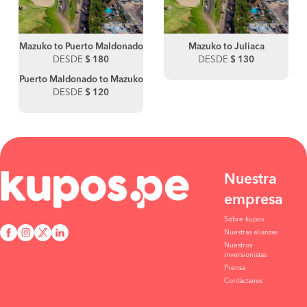
Mazuko to Puerto Maldonado
Mazuko to Juliaca
DESDE
$ 180
DESDE
$ 130
Puerto Maldonado to Mazuko
DESDE
$ 120
Nuestra
empresa
Sobre kupos
Nuestras alianzas
Nuestros
inversionistas
Prensa
Contáctanos