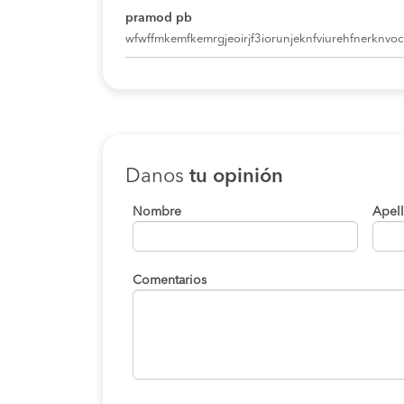
pramod pb
wfwffmkemfkemrgjeoirjf3iorunjeknfviurehfnerknvoci
Danos
tu opinión
Nombre
Apel
Comentarios