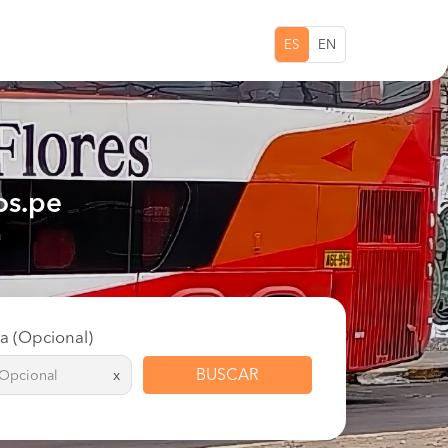
ES
EN
os.pe
a
ta (Opcional)
BUSCAR
x