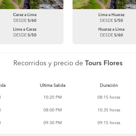
Caraz a Lima
Lima a Huaraz
DESDE
S/60
DESDE
S/50
Lima a Caraz
Huaraz a Lima
DESDE
S/50
DESDE
S/60
Recorridos y precio de
Tours Flores
ida
Ultima Salida
Duración
M
10:20 PM
08:15 horas
M
08:00 PM
10:35 horas
M
09:30 PM
09:15 horas
M
09:30 PM
11:15 horas