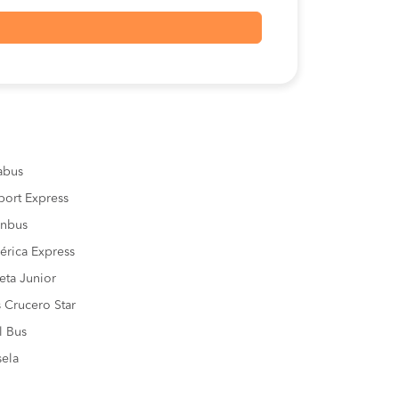
sabus
port Express
inbus
rica Express
eta Junior
 Crucero Star
l Bus
ela