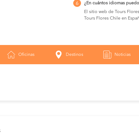
¿En cuántos idiomas puedo 
6
El sitio web de Tours Flore
Tours Flores Chile en Españ
Oficinas
Destinos
Noticias
s