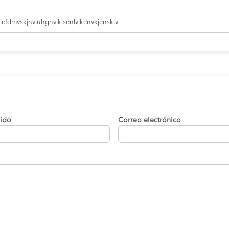
efdmvskjnviuhgnvikjsenlvjkenvkjenskjv
lido
Correo electrónico