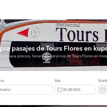
ra pasajes de Tours Flores en kup
Compara precios, horarios y servicios de Tours Flores en líne
ino
Ida
Vuel
Destino