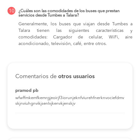
10
¿Cuáles son las comodidades de los buses que prestan
servicios desde Tumbes a Talara?
Generalmente, los buses que viajan desde Tumbes a
Talara tienen las siguientes características y
comodidades: Cargador de celular, WiFi, aire
acondicionado, televisión, café, entre otros.
Comentarios de
otros usuarios
pramod pb
wfwffmkemfkemrgjeoirjf3iorunjeknfviurehfnerknvociefdmv
skjnviuhgnvikjsenlvjkenvkjenskjv