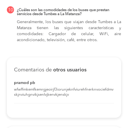
10
¿Cuáles son las comodidades de los buses que prestan
servicios desde Tumbes a La Matanza?
Generalmente, los buses que viajan desde Tumbes a La
Matanza tienen las siguientes características y
comodidades: Cargador de celular, WiFi, aire
acondicionado, televisión, café, entre otros.
Comentarios de
otros usuarios
pramod pb
wfwffmkemfkemrgjeoirjf3iorunjeknfviurehfnerknvociefdmv
skjnviuhgnvikjsenlvjkenvkjenskjv