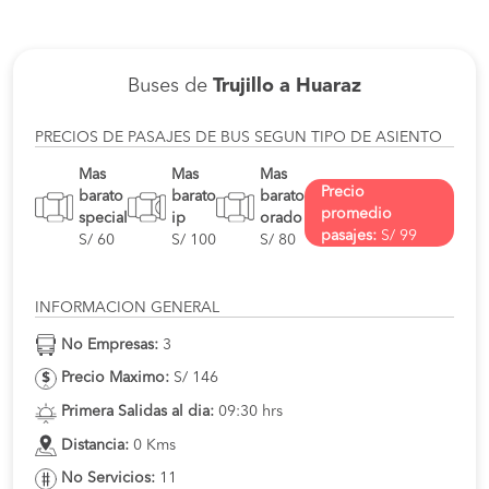
Buses de
Trujillo a Huaraz
PRECIOS DE PASAJES DE BUS SEGUN TIPO DE ASIENTO
Mas
Mas
Mas
Precio
barato
barato
barato
promedio
special
ip
orado
pasajes:
S/ 99
S/ 60
S/ 100
S/ 80
INFORMACION GENERAL
No Empresas:
3
Precio Maximo:
S/ 146
Primera Salidas al dia:
09:30 hrs
Distancia:
0 Kms
No Servicios:
11