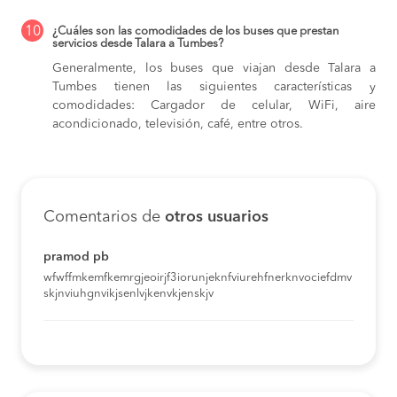
10
¿Cuáles son las comodidades de los buses que prestan
servicios desde Talara a Tumbes?
Generalmente, los buses que viajan desde Talara a
Tumbes tienen las siguientes características y
comodidades: Cargador de celular, WiFi, aire
acondicionado, televisión, café, entre otros.
Comentarios de
otros usuarios
pramod pb
wfwffmkemfkemrgjeoirjf3iorunjeknfviurehfnerknvociefdmv
skjnviuhgnvikjsenlvjkenvkjenskjv