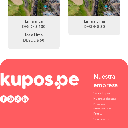
Lima a Ica
Lima a Lima
DESDE
$ 130
DESDE
$ 30
Ica a Lima
DESDE
$ 50
Nuestra
empresa
Sobre kupos
Nuestras alianzas
Nuestros
inversionistas
Prensa
Contáctanos