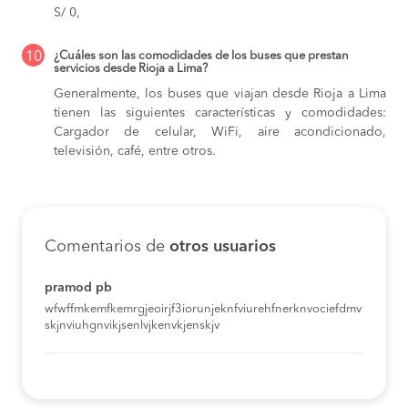
S/ 0,
10
¿Cuáles son las comodidades de los buses que prestan
servicios desde Rioja a Lima?
Generalmente, los buses que viajan desde Rioja a Lima
tienen las siguientes características y comodidades:
Cargador de celular, WiFi, aire acondicionado,
televisión, café, entre otros.
Comentarios de
otros usuarios
pramod pb
wfwffmkemfkemrgjeoirjf3iorunjeknfviurehfnerknvociefdmv
skjnviuhgnvikjsenlvjkenvkjenskjv