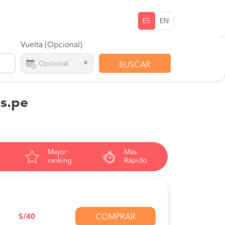
ES
EN
Vuelta (Opcional)
x
BUSCAR
os.pe
Mejor
Más
ranking
Rápido
S/40
COMPRAR