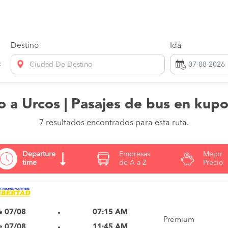
Destino
Ida
Ciudad De Destino
 a Urcos | Pasajes de bus en kup
7 resultados encontrados para esta ruta.
Departure
Empresas
Mejor
time
de A a Z
Precio
e 07/08
07:15 AM
Premium
e 07/08
11:45 AM