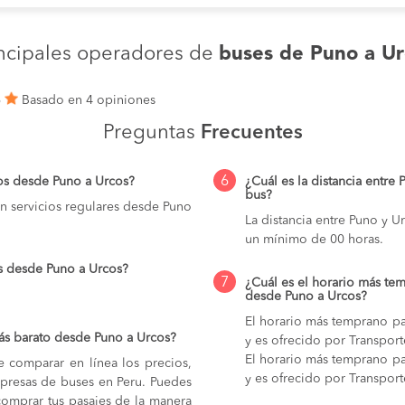
incipales operadores de
buses de Puno a Ur
6
Basado en 4 opiniones
Preguntas
Frecuentes
6
os desde Puno a Urcos?
¿Cuál es la distancia entre
bus?
n servicios regulares desde Puno
La distancia entre Puno y 
un mínimo de 00 horas.
s desde Puno a Urcos?
7
¿Cuál es el horario más tem
desde Puno a Urcos?
El horario más temprano pa
ás barato desde Puno a Urcos?
y es ofrecido por Transport
El horario más temprano pa
e comparar en línea los precios,
y es ofrecido por Transport
mpresas de buses en Peru. Puedes
comprar tus pasajes de la manera