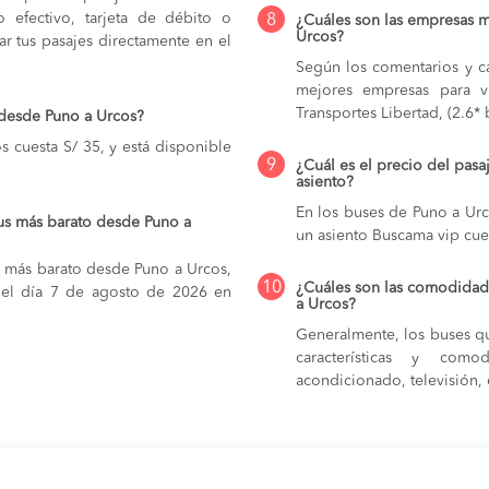
do efectivo, tarjeta de débito o
8
¿Cuáles son las empresas m
Urcos?
r tus pasajes directamente en el
Según los comentarios y ca
mejores empresas para v
Transportes Libertad, (2.6* 
 desde Puno a Urcos?
 cuesta S/ 35, y está disponible
9
¿Cuál es el precio del pas
asiento?
En los buses de Puno a Ur
us más barato desde Puno a
un asiento Buscama vip cue
s más barato desde Puno a Urcos,
10
¿Cuáles son las comodidade
r el día 7 de agosto de 2026 en
a Urcos?
Generalmente, los buses qu
características y com
acondicionado, televisión, c