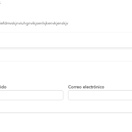
s
efdmvskjnviuhgnvikjsenlvjkenvkjenskjv
lido
Correo electrónico