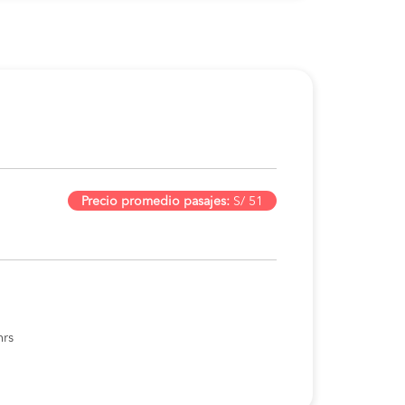
Precio promedio pasajes:
S/ 51
hrs