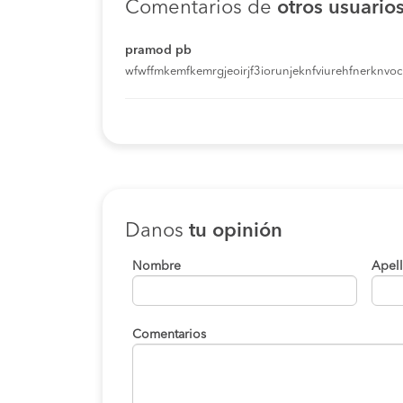
Comentarios de
otros usuario
pramod pb
wfwffmkemfkemrgjeoirjf3iorunjeknfviurehfnerknvoci
Danos
tu opinión
Nombre
Apel
Comentarios